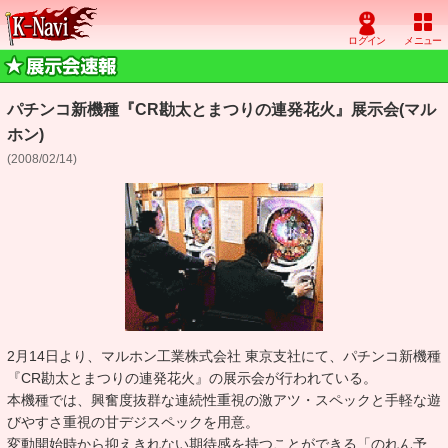
パチンコ新機種『CR勘太とまつりの連発花火』展示会(マル
ホン)
(2008/02/14)
2月14日より、マルホン工業株式会社 東京支社にて、パチンコ新機種
『CR勘太とまつりの連発花火』の展示会が行われている。
本機種では、興奮度抜群な連続性重視の激アツ・スペックと手軽な遊
びやすさ重視の甘デジスペックを用意。
変動開始時から抑えきれない期待感を持つことができる「のれん予