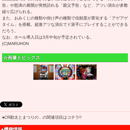
告」や怒涛の展開が突然訪れる「親父予告」など、アツい演出が多数
繰り広げられる。
また、おみくじの種類や掛け声の種類で信頼度が変化する「アゲアゲ
タイム」を搭載。超激アツな演出でド派手にプレイすることができる
だろう。
なお、ホール導入日は3月中旬が予定されている。
(C)MARUHON
☆画像トピックス
●CR勘太とまつりの…の関連項目はコチラ!!
●機種情報