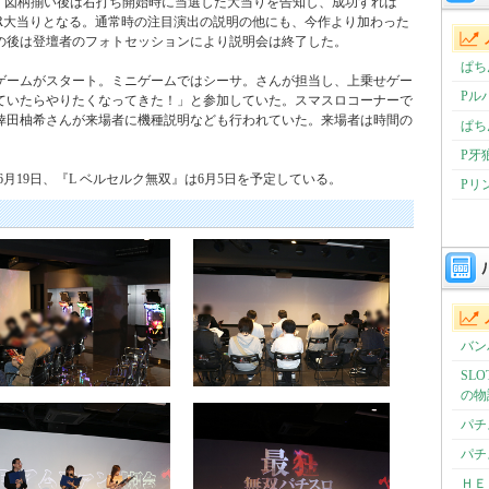
ジだ。図柄揃い後は右打ち開始時に当選した大当りを告知し、成功すれば
は4R大当りとなる。通常時の注目演出の説明の他にも、今作より加わった
の後は登壇者のフォトセッションにより説明会は終了した。
ぱち
ゲームがスタート。ミニゲームではシーサ。さんが担当し、上乗せゲー
Pル
ていたらやりたくなってきた！」と参加していた。スマスロコーナーで
倖田柚希さんが来場者に機種説明なども行われていた。来場者は時間の
ぱち
P牙
入は6月19日、『L ベルセルク無双』は6月5日を予定している。
Pリ
バン
SL
の物
パチ
パチ
ＨＥ