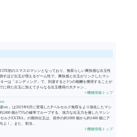
XCITE初のスマスロマシンとなっており、無双らしい爽快感な出玉性
倒すほど出玉が増えるゲーム性で、爽快感と出玉がリンクしたマシ
たキーは「エンディング」で、到達すると3つの報酬を獲得することが
でに得た出玉に加えてさらなる出玉獲得の大チャン...
機種情報トップ
r.
道ver.」は2021年6月に登場したPベルセルク無双をより強化したマシ
2400 個が75%の確率でループする、強力な出玉力を擁したマシン
ルクEXTRA」の期待出玉は、前作の約1000 個から約1400 個にア
上！。また、初当...
機種情報トップ