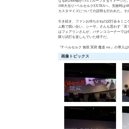
なる約2400個が75%でループするイメー
10R大当り+ベルセルクEXTRAへ、失敗時
カスタマイズについての説明も行われた。そ
引き続き、ファンお待ちかねの試打会＆ミニ
ム数で競い合い、シーサ。さんも思わず「見
はフェアリンさんが、パチンココーナーでは
限り試打を楽しんでいた様子だ。
『P ベルセルク 無双 冥府 魔道 ver.』の導
画像トピックス