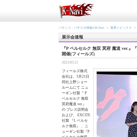
パチンコ・パチスロ情報のK-Navi
業界トピックス
展示会速報
『P ベルセルク 無双 冥府 魔道 ve
開催(フィールズ)
2023/05/21
フィールズ株式
会社は、5月21日
同社上野ショー
ルームにて ニュ
ーギン社製『 P
ベルセルク 無双
冥府魔道 ver.』
の プレス説明会
および、 EXCITE
社製 『L ベルセ
ルク無双』 、ニ
ューギン社製『P