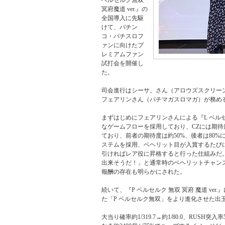
ベルセルク無双
冥府魔道 ver.』の
全国導入に先駆
けて、パチン
コ・パチスロフ
ァンに向けたプ
レミアムファン
試打会を開催し
た。
司会進行はシーサ。さん（アロウズスクリーン 
フェアリンさん（パチマガスロマガ）が務め
まずはじめにフェアリンさんによる『L ベル
なゲームフローを採用しており、CZには期
ており、前者の期待度は約50%、後者は80
ステムを採用、ベヘリット目が入賞するたび
引ければレア役に昇格すると行った仕組みだ
出来そうだ！」と通常時のベヘリットチャン
報酬の存在も明らかにされた。
続いて、『P ベルセルク 無双 冥府 魔道 ve
た「P ベルセルク無双」をより進化させた出
大当り確率約1/319.7→約1/80.0、RUSH