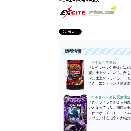
機種情報
L ベルセルク無双
「L ベルセルク無双」はE
能に仕上がっている。敵を
ンに仕上がっている。 ま
でき、エンディング到達ま
P ベルセルク無双 冥府魔道ve
「P ベルセルク無双 冥府魔
ンとなっており、期待出玉約
に仕上がっている。 「ベルセ
ップし、滞在比率も大幅に向