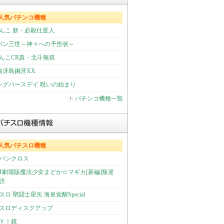
人気パチンコ機種
んこ 新・必殺仕置人
パン三世～神々への予告状～
んこCR真・北斗無双
狼冴島鋼牙XX
ングバースデイ 呪いの始まり
パチンコ機種一覧
人気パチスロ機種
バンクロス
OT劇場版魔法少女まどか☆マギカ[新編]叛逆
語
スロ 聖闘士星矢 海皇覚醒Special
スロディスクアップ
Ｙ！鏡