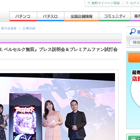
無料マイページ登録
ログイ
展示会速報
記事詳細
r.』『L ベルセルク無双』プレス説明会＆プレミアムファン試打会