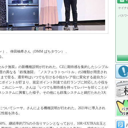
ケイナビ
パスワ
）、 倖田柚希さん（DMM ぱちタウン） 、
る。
セルク無双』の新機種説明が行われた。CZに期待感を集約したシンプル
待度の異なる「鉄塊激闘」「ノスフェラトゥバトル」の2種類が用意され
%にまで登る。通常時はいつでも引ける小役がレア役に変化する超自力シ
にポイントが貯まり、規定ポイント到達で点灯ランプに対応した小役を
。これにシーサ。さんは「いつでも期待感を持ってレバーを叩くことが
スシステムに興奮した様子。その他にも鉄塊システムと銘打たれた3大
r.』についてシーサ。さんによる機種説明が行われた。2021年に導入され
玉性能を誇る。
突入率50%、継続率約75%の小当りマシンとなっており、10R+EXTRA出玉と