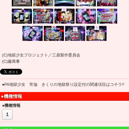
(C)地獄少女プロジェクト／三鼎製作委員会
(C)藤商事
●PA地獄少女 宵伽 きくりの地獄祭り設定付の関連項目はコチラ!!
●機種情報
●機種情報
1