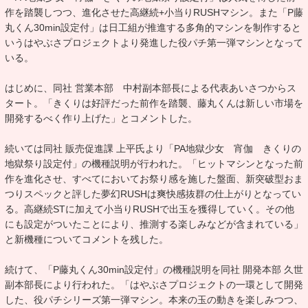
作を踏襲しつつ、進化させた高継続+小当りRUSHマシン。また「P藤
丸くん30min設定付」は日工組が推進する多角的マシンを制作すると
いうはやぶさプロジェクトより発進した役パチ第一弾マシンとなって
いる。
はじめに、同社 営業本部 中村副本部長による代表あいさつからス
タート。「きくりは好評だった前作を踏襲、藤丸くんは新しい市場を
開発するべく作り上げた」とコメントした。
続いては同社 販売促進課 上平氏より「PA地獄少女 宵伽 きくりの
地獄祭り設定付」の機種説明が行われた。「ヒットマシンとなった前
作を進化させ、すべてにおいてお祭り感を施した盤面、新突破型おま
つりスペックと評した夢幻RUSHは爽快感抜群の仕上がりとなってい
る。高継続STに加えて小当りRUSHで出玉を獲得していく。その他
にも設定がついたことにより、推測する楽しみなどが含まれている」
と新機種についてコメントを残した。
続けて、「P藤丸くん30min設定付」の機種説明を同社 開発本部 久世
副本部長により行われた。「はやぶさプロジェクトの一環として開発
した、役パチシリーズ第一弾マシン。本来の玉の動きを楽しみつつ、