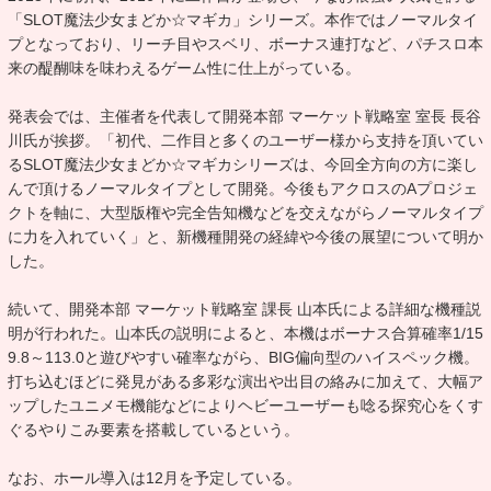
「SLOT魔法少女まどか☆マギカ」シリーズ。本作ではノーマルタイ
プとなっており、リーチ目やスベリ、ボーナス連打など、パチスロ本
来の醍醐味を味わえるゲーム性に仕上がっている。
発表会では、主催者を代表して開発本部 マーケット戦略室 室長 長谷
川氏が挨拶。「初代、二作目と多くのユーザー様から支持を頂いてい
るSLOT魔法少女まどか☆マギカシリーズは、今回全方向の方に楽し
んで頂けるノーマルタイプとして開発。今後もアクロスのAプロジェ
クトを軸に、大型版権や完全告知機などを交えながらノーマルタイプ
に力を入れていく」と、新機種開発の経緯や今後の展望について明か
した。
続いて、開発本部 マーケット戦略室 課長 山本氏による詳細な機種説
明が行われた。山本氏の説明によると、本機はボーナス合算確率1/15
9.8～113.0と遊びやすい確率ながら、BIG偏向型のハイスペック機。
打ち込むほどに発見がある多彩な演出や出目の絡みに加えて、大幅ア
ップしたユニメモ機能などによりヘビーユーザーも唸る探究心をくす
ぐるやりこみ要素を搭載しているという。
なお、ホール導入は12月を予定している。