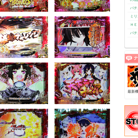
パチ
ミリ
ＨＥ
パチ
最新