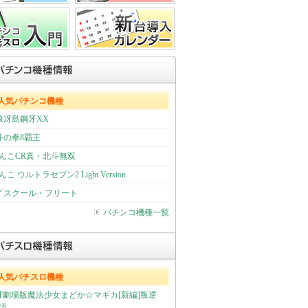
人気パチンコ機種
狼冴島鋼牙XX
斗の拳8覇王
んこCR真・北斗無双
こ ウルトラセブン2 Light Version
イスクール・フリート
パチンコ機種一覧
人気パチスロ機種
OT劇場版魔法少女まどか☆マギカ[新編]叛逆
語