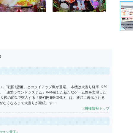
!
ーム「戦国†恋姫」とのタイアップ機が登場。 本機は大当り確率1/259
、「連撃ラウンドシステム」を搭載した新たなゲーム性を実現した
り後の65%で突入する「夢幻円舞BONUS」は、液晶に表示される
がなくなるまで大当りが継続。す...
機種情報トップ
!(サン電子)