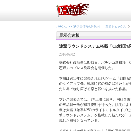
パチンコ・パチスロ情報のK-Navi
業界トピックス
展示会速報
連撃ラウンドシステム搭載「CR戦国†
2016/09/02
株式会社藤商事は9月2日、パチンコ新機種「C
恋姫」のプレス発表会を開催した。
本機は2013年に発売されたPCゲーム「戦国†
のタイアップ機。戦国時代の有名武将たちが
た世界で繰り広げる恋と戦いを描いた作品。
プレス発表会では、PV上映に続き、同社名古
の三品智一氏が機種説明を行った。説明によ
機は大当り確率1/259のライトミドルタイプ
撃ラウンドシステム」を搭載した新たなゲー
現した機種となっている。