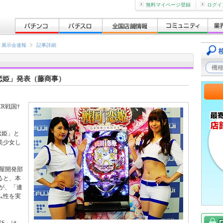
無料マイページ登録
ログイ
展示会速報
記事詳細
恋姫」発表（藤商事）
R戦国†
恋姫」と
美少女し
屋開発部
ると、本
だが、「連
ム性を実