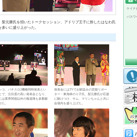
ケイナビ
パスワ
、梨元勝氏を招いたトークセッション、アドリブ王子に扮したはなわ氏
を多いに盛り上がった。
ンコ、パチスロ2機種同時発表とい
発表会にはTVでお馴染みの芸能リポー
とで、注目度の高い発表会となり、
ター・東海林のり子氏、梨元勝氏が応援
には業界関係以外の報道陣も多数駆
に駆けつけ、サム、マリンちゃんと共に
けた。
会場内を盛り上げた。