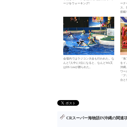
ージをウォーキング!
ーナ
ス、
搭載!
会場内ではラジコン大会も行われた。な
「海
んと7人中に1位になると、なんとWii又
をイ
はDS Liteが贈られた。
沖縄
ワー
「ア
台と
CRスーパー海物語IN沖縄の関連項