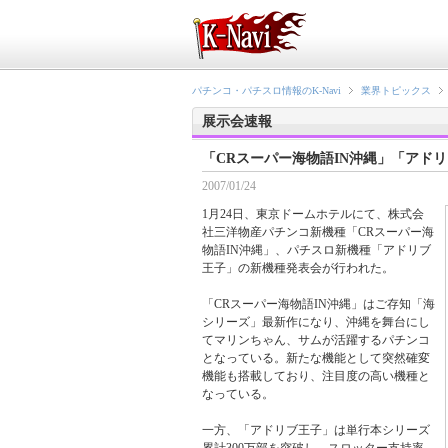
パチンコ・パチスロ情報のK-Navi
業界トピックス
展示会速報
「CRスーパー海物語IN沖縄」「アドリ
2007/01/24
1月24日、東京ドームホテルにて、株式会
社三洋物産パチンコ新機種「CRスーパー海
物語IN沖縄」、パチスロ新機種「アドリブ
王子」の新機種発表会が行われた。
「CRスーパー海物語IN沖縄」はご存知「海
シリーズ」最新作になり、沖縄を舞台にし
てマリンちゃん、サムが活躍するパチンコ
となっている。新たな機能として突然確変
機能も搭載しており、注目度の高い機種と
なっている。
一方、「アドリブ王子」は単行本シリーズ