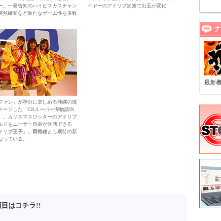
ー。一発告知のハイビスカスチャン
イヤーのアドリブ次第で出玉が変化!
突然確変など新たなゲーム性を多数
最新
ファン」が存分に楽しめる沖縄の海
メージした「CRスーパー海物語IN
」。カリスマスロッターのアドリブ
ルドをユーザー自身が体感できる
ドリブ王子」。両機種とも期待の新
なっている。
目はコチラ!!