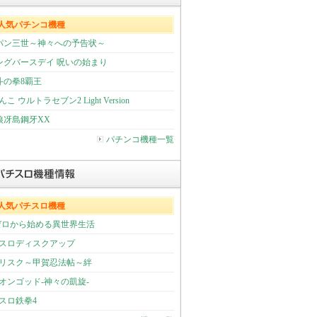
人気パチンコ機種
パン三世～神々への予告状～
ングバースデイ 呪いの始まり
斗の拳8覇王
こ ウルトラセブン2 Light Version
狼冴島鋼牙XX
パチンコ機種一覧
人気パチスロ機種
:ゼロから始める異世界生活
スロディスクアップ
リスク～甲賀忍法帖～絆
オンゴッド-神々の凱旋-
スロ鉄拳4