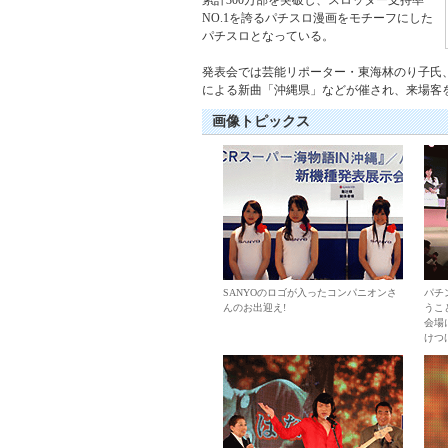
累計300万部を突破し、スロッター支持率
NO.1を誇るパチスロ漫画をモチーフにした
パチスロとなっている。
発表会では芸能リポーター・東海林のり子氏
による新曲「沖縄県」などが催され、来場客
画像トピックス
SANYOのロゴが入ったコンパニオンさ
パチ
んのお出迎え!
うこ
会場
けつ