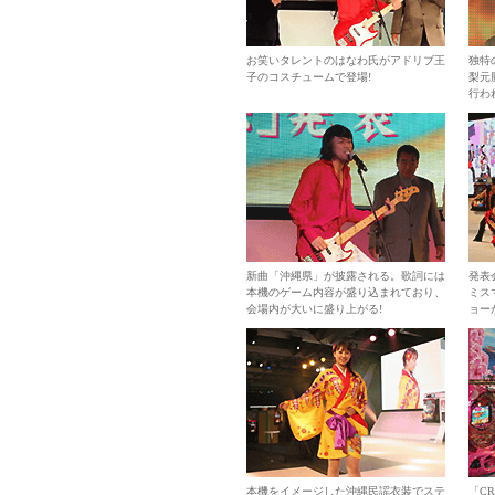
お笑いタレントのはなわ氏がアドリブ王
独特
子のコスチュームで登場!
梨元
行わ
新曲「沖縄県」が披露される。歌詞には
発表
本機のゲーム内容が盛り込まれており、
ミス
会場内が大いに盛り上がる!
ョー
本機をイメージした沖縄民謡衣装でステ
「C