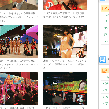
のレポートを得意とする東海林氏、
「パチスロ漫画アドリブ王子は愛読書。
Pル
勝氏とはなわ氏とのトークショーが
週に2回はパチンコ屋に行っています!」
れる。
Pリ
P北
ぱちん
P牙
会終了後にはダンスステージ及び、
水着でウォーキングするミスマリンちゃ
マリンちゃんによるファッションシ
ん。プレス関係者のフラッシュが焚かれ
が行われた。
る。
Re
パチ
バジ
ミリ
パチ
Rスーパー海物語IN沖縄」の試打コ
「アドリブ王子」の試打コーナー。プレ