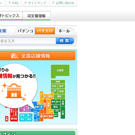
ン
FAQ
サイトマップ
お問い合わせ