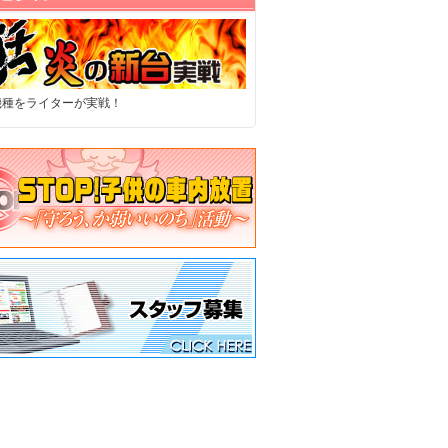
機種をライターが実戦！