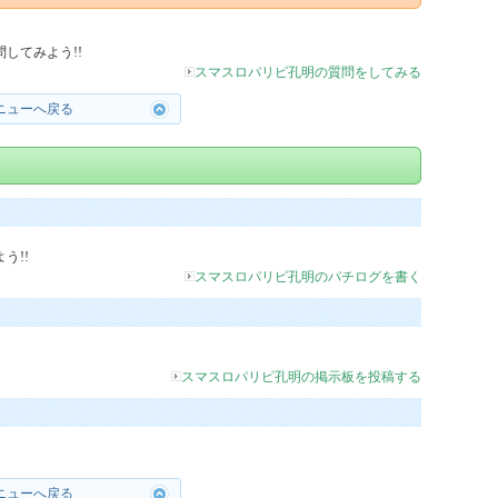
。
してみよう!!
スマスロパリピ孔明の質問をしてみる
ニューへ戻る
う!!
スマスロパリピ孔明のパチログを書く
スマスロパリピ孔明の掲示板を投稿する
ニューへ戻る