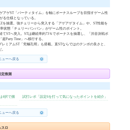
アゲアゲST「パーティタイム」を軸にボーナスループを目指すゲーム性
広がる仕様となっている。
Zを抽選。強チェリーから突入する「アゲアゲタイム」や、ST性能を
確率状態「チェリーバンバン」がゲーム性のポイント。
経てSTへ突入。STは継続率約73％でボーナスを抽選し、「渋谷決戦ボ
arty Time」へ移行する。
のプレミアムST「究極孔明」も搭載。直STならではのテンポの良さと、
だ。
ニューへ戻る
設定推測
は4択で掴
試打レポ「設定6を打って気になったポイントを紹介」
ニューへ戻る
＆スロ