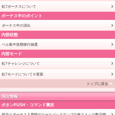
虹7ボーナスについて
ボーナス中のポイント
ボーナス中の演出
内部状態
ベル集中状態移行抽選
内部モード
虹7チャレンジについて
虹7モードについて※更新
トップに戻る
演出情報
ボタンPUSH・コマンド裏技
初当りボーナス入賞時のリールバックランプの色ストック数示唆