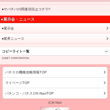
●ヤバチバの関連項目はコチラ!!
●展示会・ニュース
●展示会
●業界ニュース
コピーライト一覧
(C)NET CORPORATION
パチスロ機種攻略情報TOP
マイページTOP
パチンコ・パチスロK-NaviTOP
(C)K-Navi