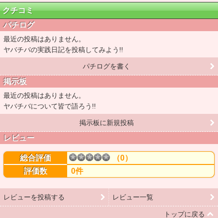
クチコミ
パチログ
最近の投稿はありません。
ヤバチバの実践日記を投稿してみよう!!
パチログを書く
掲示板
最近の投稿はありません。
ヤバチバについて皆で語ろう!!
掲示板に新規投稿
レビュー
総合評価
（0）
評価数
0件
レビューを投稿する
レビュー一覧
トップに戻る