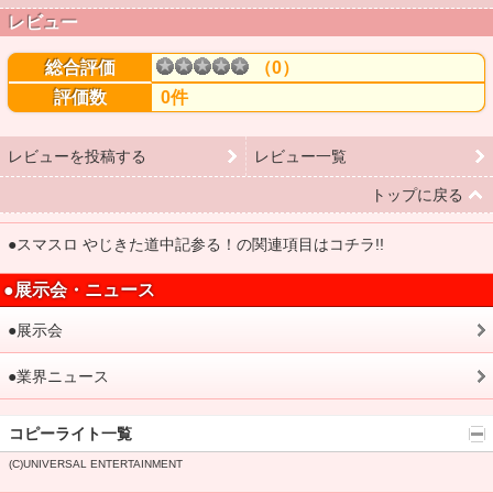
レビュー
総合評価
（0）
評価数
0件
レビューを投稿する
レビュー一覧
トップに戻る
●スマスロ やじきた道中記参る！の関連項目はコチラ!!
●展示会・ニュース
●展示会
●業界ニュース
コピーライト一覧
(C)UNIVERSAL ENTERTAINMENT