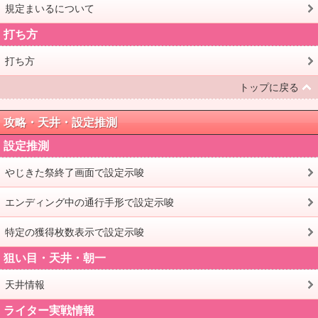
規定まいるについて
打ち方
打ち方
トップに戻る
攻略・天井・設定推測
設定推測
やじきた祭終了画面で設定示唆
エンディング中の通行手形で設定示唆
特定の獲得枚数表示で設定示唆
狙い目・天井・朝一
天井情報
ライター実戦情報