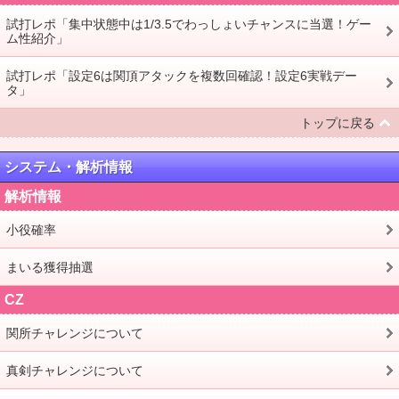
試打レポ「集中状態中は1/3.5でわっしょいチャンスに当選！ゲー
ム性紹介」
試打レポ「設定6は関頂アタックを複数回確認！設定6実戦デー
タ」
トップに戻る
システム・解析情報
解析情報
小役確率
まいる獲得抽選
CZ
関所チャレンジについて
真剣チャレンジについて