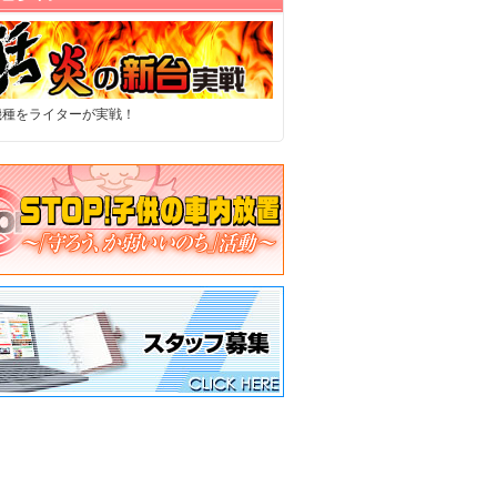
機種をライターが実戦！