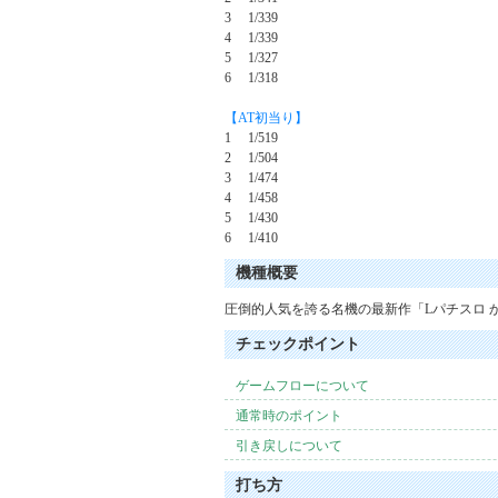
3 1/339
4 1/339
5 1/327
6 1/318
【AT初当り】
1 1/519
2 1/504
3 1/474
4 1/458
5 1/430
6 1/410
機種概要
圧倒的人気を誇る名機の最新作「Lパチスロ 
チェックポイント
ゲームフローについて
通常時のポイント
引き戻しについて
打ち方