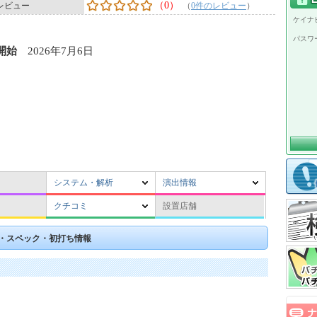
（0）
レビュー
（
0件のレビュー
）
ケイナビ
パスワ
開始
2026年7月6日
システム・解析
演出情報
クチコミ
設置店舗
基本・スペック・初打ち情報