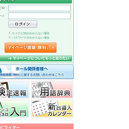
ID
ード
ケイナビIDがわからない場合
パスワードがわからない場合