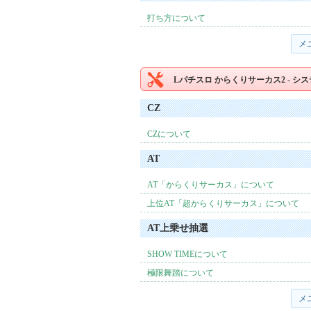
打ち方について
メ
Lパチスロ からくりサーカス2 - シ
CZ
CZについて
AT
AT「からくりサーカス」について
上位AT「超からくりサーカス」について
AT上乗せ抽選
SHOW TIMEについて
極限舞踏について
メ