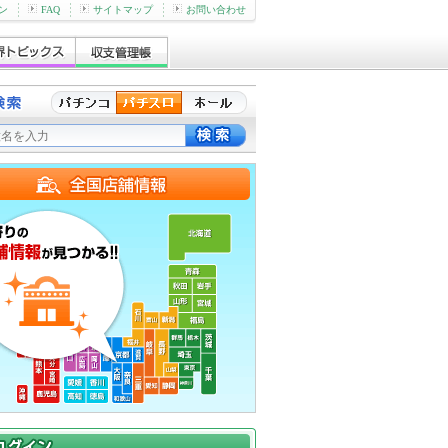
ン
FAQ
サイトマップ
お問い合わせ