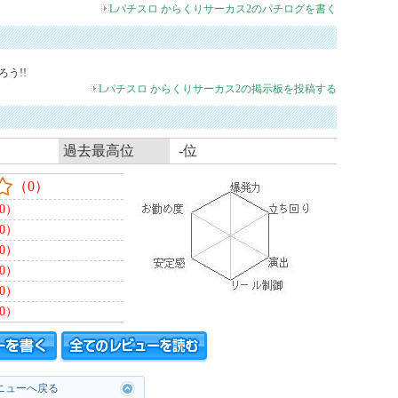
Lパチスロ からくりサーカス2のパチログを書く
う!!
Lパチスロ からくりサーカス2の掲示板を投稿する
過去最高位
-位
（0）
0）
0）
0）
0）
0）
0）
ニューへ戻る