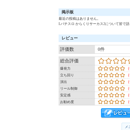
掲示板
最近の投稿はありません。
Lパチスロ からくりサーカス2について皆で語ろ
レビュー
評価数
0件
総合評価
（
爆発力
（
立ち回り
（
演出
（
リール制御
（
安定感
（
お勧め度
メ