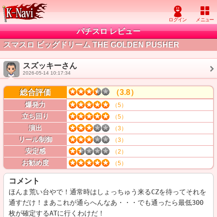
パチスロ レビュー
スマスロ ビッグドリーム THE GOLDEN PUSHER
スズッキーさん
2026-05-14 10:17:34
総合評価
（3.8）
爆発力
（5）
立ち回り
（5）
演出
（3）
リール制御
（3）
安定感
（2）
お勧め度
（5）
コメント
ほんま荒い台やで！通常時はしょっちゅう来るCZを待ってそれを
通すだけ！まあこれが通らへんなあ・・・でも通ったら最低300
枚が確定するATに行くわけだ！
