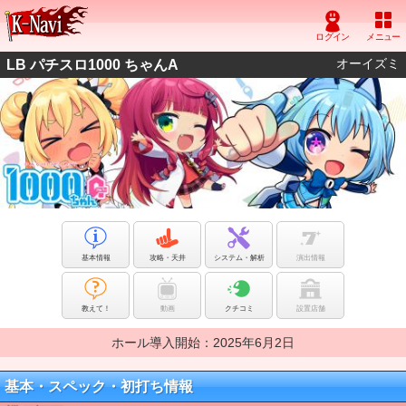
オーイズミ
LB パチスロ1000 ちゃんA
基本情報
攻略・天井
システム・解析
演出情報
教えて！
動画
クチコミ
設置店舗
ホール導入開始：2025年6月2日
基本・スペック・初打ち情報