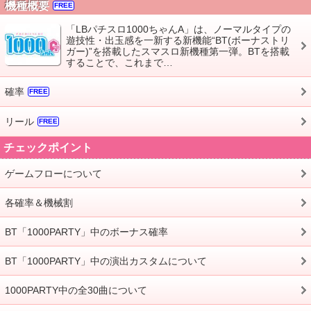
機種概要
FREE
「LBパチスロ1000ちゃんA」は、ノーマルタイプの
遊技性・出玉感を一新する新機能“BT(ボーナストリ
ガー)”を搭載したスマスロ新機種第一弾。BTを搭載
することで、これまで…
確率
FREE
リール
FREE
チェックポイント
ゲームフローについて
各確率＆機械割
BT「1000PARTY」中のボーナス確率
BT「1000PARTY」中の演出カスタムについて
1000PARTY中の全30曲について