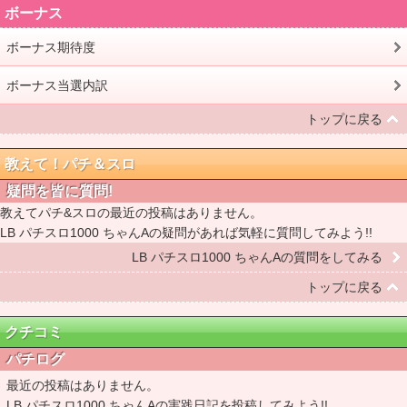
ボーナス
ボーナス期待度
ボーナス当選内訳
トップに戻る
教えて！パチ＆スロ
疑問を皆に質問!
教えてパチ&スロの最近の投稿はありません。
LB パチスロ1000 ちゃんAの疑問があれば気軽に質問してみよう!!
LB パチスロ1000 ちゃんAの質問をしてみる
トップに戻る
クチコミ
パチログ
最近の投稿はありません。
LB パチスロ1000 ちゃんAの実践日記を投稿してみよう!!