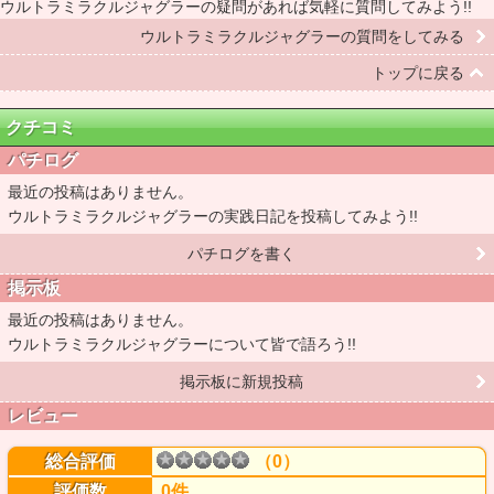
ウルトラミラクルジャグラーの疑問があれば気軽に質問してみよう!!
ウルトラミラクルジャグラーの質問をしてみる
トップに戻る
クチコミ
パチログ
最近の投稿はありません。
ウルトラミラクルジャグラーの実践日記を投稿してみよう!!
パチログを書く
掲示板
最近の投稿はありません。
ウルトラミラクルジャグラーについて皆で語ろう!!
掲示板に新規投稿
レビュー
総合評価
（0）
評価数
0件