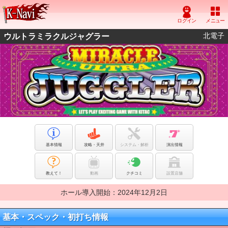
北電子
ウルトラミラクルジャグラー
基本情報
攻略・天井
システム・解析
演出情報
教えて！
動画
クチコミ
設置店舗
ホール導入開始：2024年12月2日
基本・スペック・初打ち情報