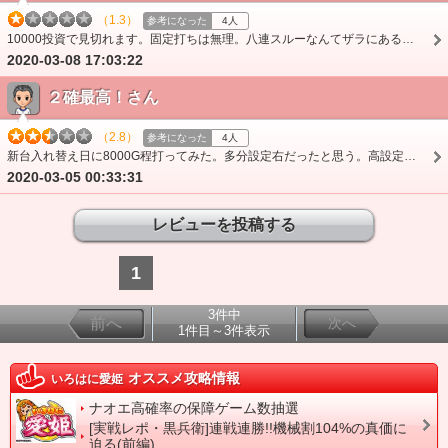
（1.3）
参考になった
4人
10000投資で見切れます。固定打ちは無理。八連スルーなんてザラにある。多分公表値ビッグ確率詐欺してるか左が設定①中②左④とか普通の仕様だと思う。初当たりのビッグのみ…
2020-03-08 17:03:22
２確最高！さん
（2.8）
参考になった
4人
新台入れ替え日に8000G程打ってみた。多分設定右だったと思う。高設定を三択で探すという発想力は、評価できるが、純粋ボーナス搭載機で中段１ラインは、駄目だと思う。リ…
2020-03-05 00:33:31
1
3件中
前へ
次へ
1件目～3件表示
オススメ攻略情報
いろはに愛姫
ナオエ高確率の保障ゲーム数抽選
[実戦レポ・黒兵衛]連戦連勝!!機械割104%の真価に
迫る(前編)