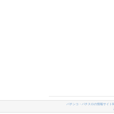
パチンコ・パチスロの情報サイトK-N