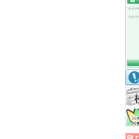
ケイナビ
パスワ