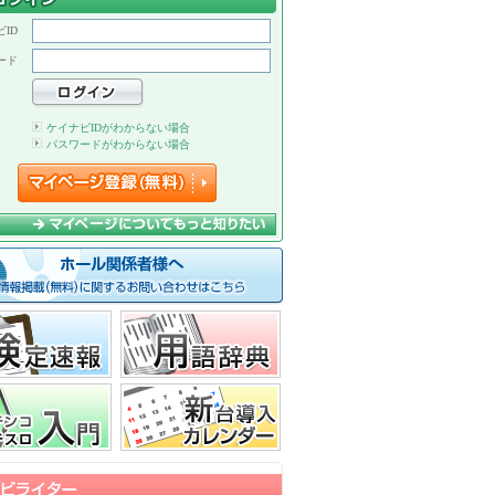
ID
ード
ケイナビIDがわからない場合
パスワードがわからない場合