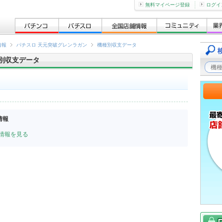
無料マイページ登録
ログイ
情報
パチスロ 天元突破グレンラガン
機種別収支データ
別収支データ
情報
情報を見る