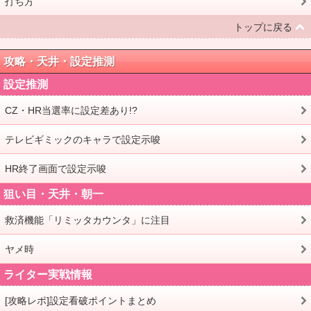
打ち方
トップに戻る
攻略・天井・設定推測
設定推測
CZ・HR当選率に設定差あり!?
テレビギミックのキャラで設定示唆
HR終了画面で設定示唆
狙い目・天井・朝一
救済機能「リミッタカウンタ」に注目
ヤメ時
ライター実戦情報
[攻略レポ]設定看破ポイントまとめ