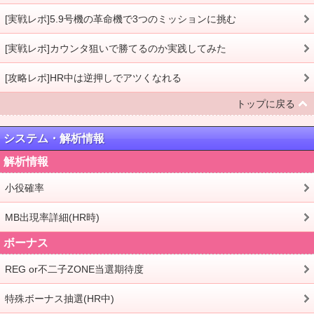
[実戦レポ]5.9号機の革命機で3つのミッションに挑む
[実戦レポ]カウンタ狙いで勝てるのか実践してみた
[攻略レポ]HR中は逆押しでアツくなれる
トップに戻る
システム・解析情報
解析情報
小役確率
MB出現率詳細(HR時)
ボーナス
REG or不二子ZONE当選期待度
特殊ボーナス抽選(HR中)