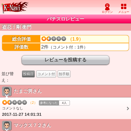
パチスロレビュー
盗忍！剛 衛門
総合評価
（1.9）
評価数
2件
（コメント付：1件）
並び替
投稿日
コメント付
拍手順
え：
たまご男さん
（2）
参考になった
4人
コメントなし
2017-11-27 14:01:31
マックス７２さん