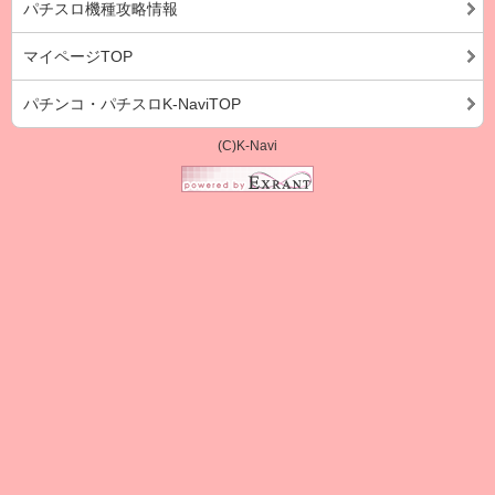
パチスロ機種攻略情報
マイページTOP
パチンコ・パチスロK-NaviTOP
(C)K-Navi