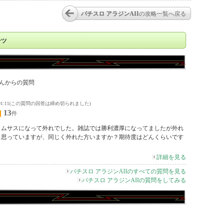
パチスロ アラジンAII
の攻略一覧へ戻る
ンツ
んからの質問
2 19:01:11(この質問の回答は締め切られました)
13
件
ラムサスになって外れでした。雑誌では勝利濃厚になってましたが外れ
と思っていますが、同じく外れた方いますか？期待度はどんくらいです
詳細を見る
パチスロ アラジンAIIのすべての質問を見る
パチスロ アラジンAIIの質問をしてみる