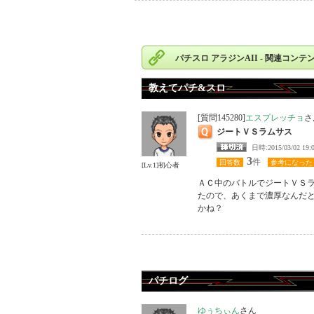
パチスロ アラジンAII - 関連コンテ
教えてパチ&スロ
[質問145280]
エスプレッチョ
さ
ジートＶＳラムサス
日時:2015/03/0
3
件
回答数
参考になった
[Lv.1]初心者
ＡＣ中のバトルでジートＶＳ
たので、あくまで濃厚なんだ
かね？
パチログ
ゆぅちぃん
さん