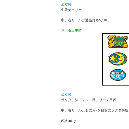
成立役
中段チェリー
中、右リールは適当打ちでOK。
ラクダ出現時
成立役
ラクダ、強チャンス目、リーチ目役
中、右リールともに赤7を目安にラクダを
(C)Sammy