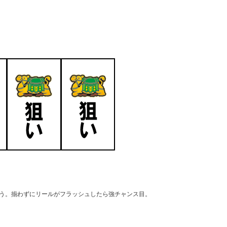
狙う。揃わずにリールがフラッシュしたら強チャンス目。