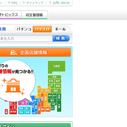
ン
FAQ
サイトマップ
お問い合わせ