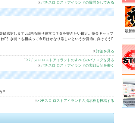
パチスロ ロストアイランドの質問をしてみる
最新
登録感謝します出来る限り役立つネタを書きたい最近…換金ギャップ
ね引き弱？も相成って今月はかなり厳しいというか普通に負けそう
詳細を見る
パチスロ ロストアイランドのすべてのパチログを見る
パチスロ ロストアイランドの実戦日記を書く
!!
パチスロ ロストアイランドの掲示板を投稿する