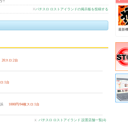
!!
パチスロ ロストアイランドの掲示板を投稿する
最新
20スロ:2台
ロ:1台
浜
1000円/94枚スロ:1台
パチスロ ロストアイランド 設置店舗一覧(4)