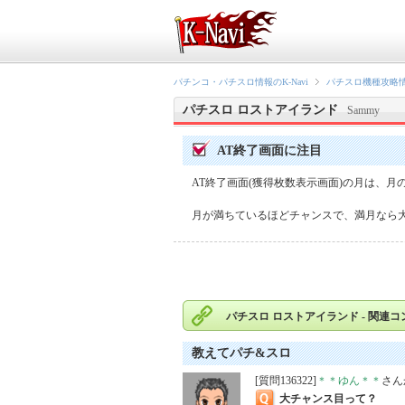
パチンコ・パチスロ情報のK-Navi
パチスロ機種攻略
パチスロ ロストアイランド
Sammy
AT終了画面に注目
AT終了画面(獲得枚数表示画面)の月は、
月が満ちているほどチャンスで、満月なら大チ
パチスロ ロストアイランド - 関連
教えてパチ&スロ
[質問136322]
＊＊ゆん＊＊
さん
大チャンス目って？