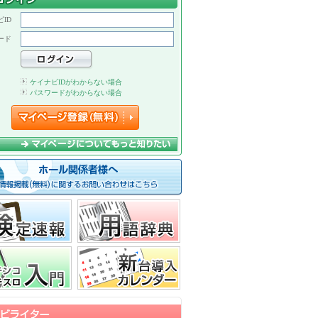
ID
ード
ケイナビIDがわからない場合
パスワードがわからない場合