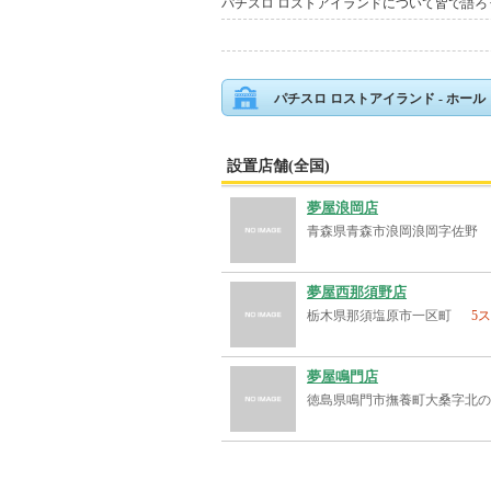
パチスロ ロストアイランドについて皆で語ろう
パチスロ ロストアイランド - ホール
設置店舗(全国)
夢屋浪岡店
青森県青森市浪岡浪岡字佐野
夢屋西那須野店
栃木県那須塩原市一区町
5ス
夢屋鳴門店
徳島県鳴門市撫養町大桑字北の