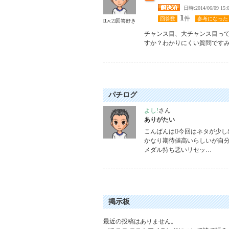
日時:2014/06/0
1
件
回答数
参考になった
[Lv.2]回答好き
チャンス目、大チャンス目っ
すか？わかりにくい質問です
パチログ
よし!
さん
ありがたい
こんばんは今回はネタが少
かなり期待値高いらしいが自
メダル持ち悪いリセッ…
掲示板
最近の投稿はありません。