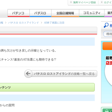
無料マイページ登録
ログイ
情報
パチスロ ロストアイランド
AT終了画面に注目
月の満ち欠けが引き戻しの示唆となっている。
ャンス!速攻のAT当選にも期待できる!?
パチスロ ロストアイランド
の攻略一覧へ戻る
コンテンツ
からの質問