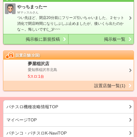
やっちまったー
Ｍマッスルさん
つい先ほど、閉店20分前にフリーズ引いちゃいました、２セット
消化で閉店時間になりしぶしぶ止めましたが、後いくら出たのか
な～。悔しいです(;_;)/~~~
掲示板に新規投稿
掲示板一覧
設置店舗(全国)
夢屋稲沢店
愛知県稲沢市北島
5スロ:1台
設置店舗一覧(1)
パチスロ機種攻略情報TOP
マイページTOP
パチンコ・パチスロK-NaviTOP