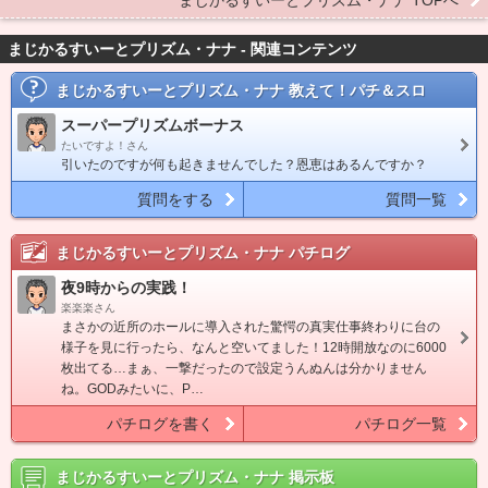
まじかるすいーとプリズム・ナナ TOPへ
まじかるすいーとプリズム・ナナ - 関連コンテンツ
まじかるすいーとプリズム・ナナ
教えて！パチ＆スロ
スーパープリズムボーナス
たいですよ！さん
引いたのですが何も起きませんでした？恩恵はあるんですか？
質問をする
質問一覧
まじかるすいーとプリズム・ナナ
パチログ
夜9時からの実践！
楽楽楽さん
まさかの近所のホールに導入された驚愕の真実仕事終わりに台の
様子を見に行ったら、なんと空いてました！12時開放なのに6000
枚出てる…まぁ、一撃だったので設定うんぬんは分かりません
ね。GODみたいに、P…
パチログを書く
パチログ一覧
まじかるすいーとプリズム・ナナ
掲示板