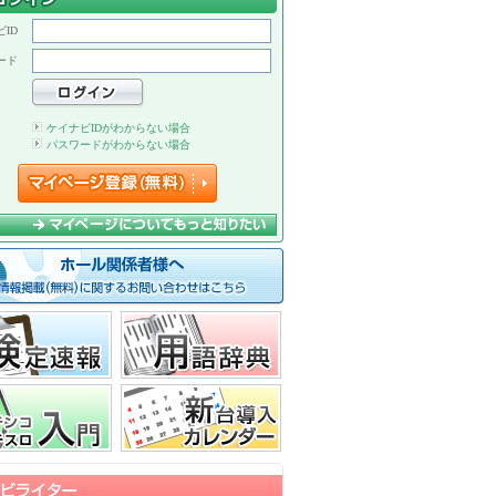
ID
ード
ケイナビIDがわからない場合
パスワードがわからない場合