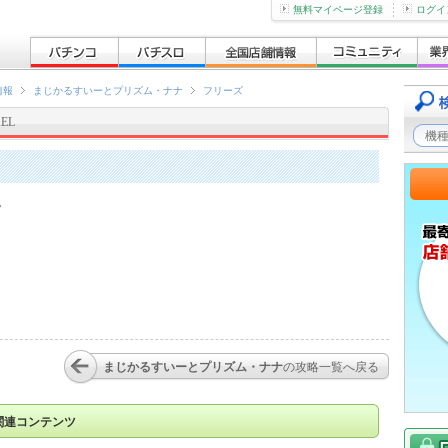
無料マイページ登録
ログイ
情報
まじかるすいーとプリズム・ナナ
フリーズ
EL
。
まじかるすいーとプリズム・ナナ
の攻略一覧へ戻る
関連コンテンツ