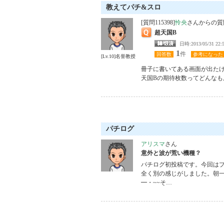
教えてパチ&スロ
[質問115398]
怜央
さんからの質
超天国B
日時:2013/05/3
1
件
回答数
参考になった
[Lv.10]名誉教授
冊子に書いてある画面が出た
天国Bの期待枚数ってどんなも
パチログ
アリスマ
さん
意外と波が荒い機種？
パチログ初投稿です。今回はプ
全く別の感じがしました。朝一、
━・~~そ…