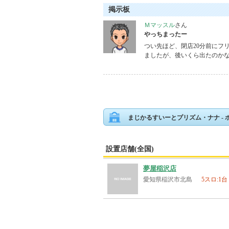
掲示板
Ｍマッスル
さん
やっちまったー
つい先ほど、閉店20分前にフ
ましたが、後いくら出たのかな～。
まじかるすいーとプリズム・ナナ - 
設置店舗(全国)
夢屋稲沢店
愛知県稲沢市北島
5スロ:1台