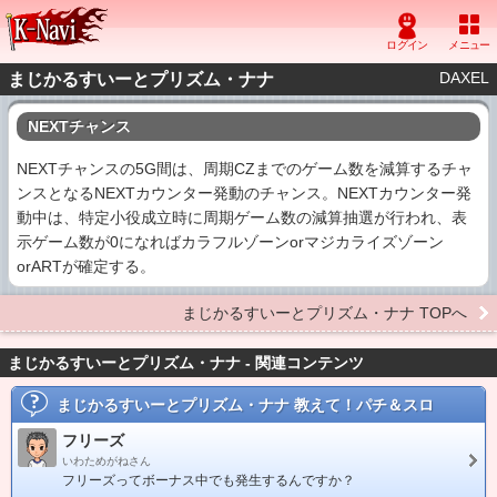
DAXEL
まじかるすいーとプリズム・ナナ
NEXTチャンス
NEXTチャンスの5G間は、周期CZまでのゲーム数を減算するチャ
ンスとなるNEXTカウンター発動のチャンス。NEXTカウンター発
動中は、特定小役成立時に周期ゲーム数の減算抽選が行われ、表
示ゲーム数が0になればカラフルゾーンorマジカライズゾーン
orARTが確定する。
まじかるすいーとプリズム・ナナ TOPへ
まじかるすいーとプリズム・ナナ - 関連コンテンツ
まじかるすいーとプリズム・ナナ
教えて！パチ＆スロ
フリーズ
いわためがねさん
フリーズってボーナス中でも発生するんですか？