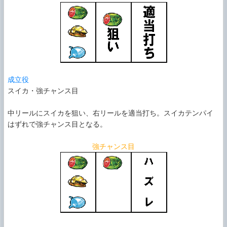
成立役
スイカ・強チャンス目
中リールにスイカを狙い、右リールを適当打ち。スイカテンパイ
はずれで強チャンス目となる。
強チャンス目