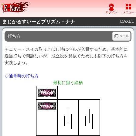
DAXEL
まじかるすいーとプリズム・ナナ
打ち方
リール
チェリー・スイカ取りこぼし時はベルが入賞するため、基本的に
適当打ちで問題ないが、成立役を見抜くためにも以下の打ち方を
実践しよう。
◇通常時の打ち方
最初に狙う絵柄