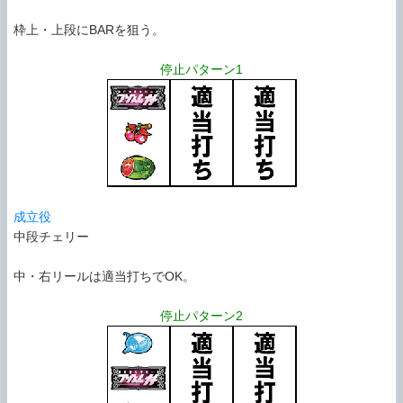
枠上・上段にBARを狙う。
停止パターン1
成立役
中段チェリー
中・右リールは適当打ちでOK。
停止パターン2