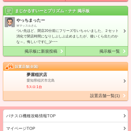
まじかるすいーとプリズム・ナナ
掲示板
やっちまったー
Ｍマッスルさん
つい先ほど、閉店20分前にフリーズ引いちゃいました、２セット
消化で閉店時間になりしぶしぶ止めましたが、後いくら出たのか
な～。悔しいです(;_;)/~~~
掲示板に新規投稿
掲示板一覧
設置店舗(全国)
夢屋稲沢店
愛知県稲沢市北島
5スロ:1台
設置店舗一覧(1)
パチスロ機種攻略情報TOP
マイページTOP