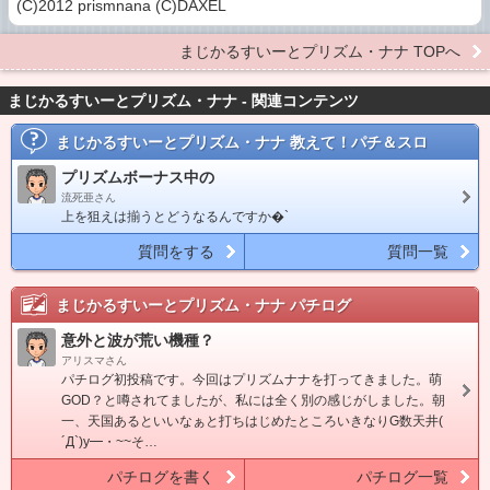
(C)2012 prismnana (C)DAXEL
まじかるすいーとプリズム・ナナ TOPへ
まじかるすいーとプリズム・ナナ - 関連コンテンツ
まじかるすいーとプリズム・ナナ
教えて！パチ＆スロ
プリズムボーナス中の
流死亜さん
上を狙えは揃うとどうなるんですか�`
質問をする
質問一覧
まじかるすいーとプリズム・ナナ
パチログ
意外と波が荒い機種？
アリスマさん
パチログ初投稿です。今回はプリズムナナを打ってきました。萌
GOD？と噂されてましたが、私には全く別の感じがしました。朝
一、天国あるといいなぁと打ちはじめたところいきなりG数天井(
´Д`)y━・~~そ…
パチログを書く
パチログ一覧