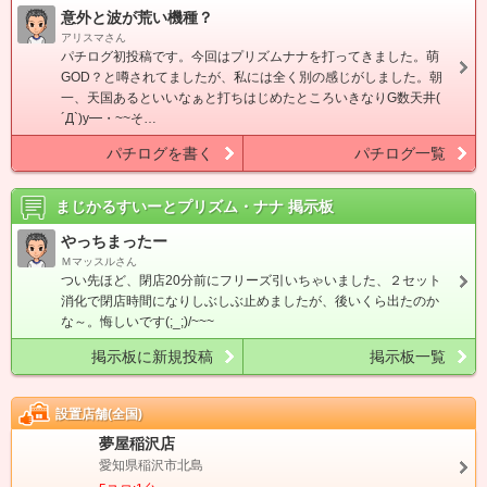
意外と波が荒い機種？
アリスマさん
パチログ初投稿です。今回はプリズムナナを打ってきました。萌
GOD？と噂されてましたが、私には全く別の感じがしました。朝
一、天国あるといいなぁと打ちはじめたところいきなりG数天井(
´Д`)y━・~~そ…
パチログを書く
パチログ一覧
まじかるすいーとプリズム・ナナ
掲示板
やっちまったー
Ｍマッスルさん
つい先ほど、閉店20分前にフリーズ引いちゃいました、２セット
消化で閉店時間になりしぶしぶ止めましたが、後いくら出たのか
な～。悔しいです(;_;)/~~~
掲示板に新規投稿
掲示板一覧
設置店舗(全国)
夢屋稲沢店
愛知県稲沢市北島