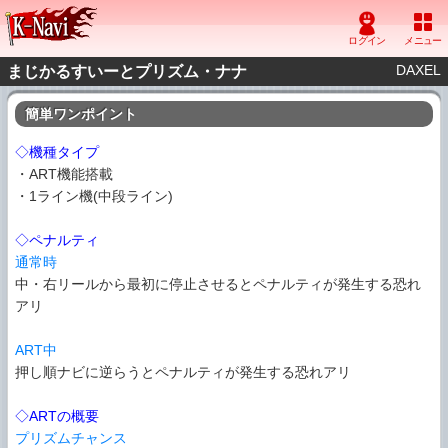
DAXEL
まじかるすいーとプリズム・ナナ
簡単ワンポイント
◇機種タイプ
・ART機能搭載
・1ライン機(中段ライン)
◇ペナルティ
通常時
中・右リールから最初に停止させるとペナルティが発生する恐れ
アリ
ART中
押し順ナビに逆らうとペナルティが発生する恐れアリ
◇ARTの概要
プリズムチャンス