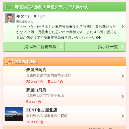
麻雀物語2 激闘！麻雀グランプリ
掲示板
キター(・∀・)ー
来世邂逅さん
キター(・∀・)ーきました麻雀物語�N４.７号機(４.５号機だった
かな？)で唯一万枚出した思い出の機種です。また４Ｇ連に熱くな
る日が来そうです淲麻雀物語好き方いらっしゃ～い�R
掲示板に新規投稿
掲示板一覧
設置店舗(全国)
夢屋浪岡店
青森県青森市浪岡浪岡字佐野
20スロ:1台
5スロ:1台
夢屋白河店
福島県白河市字東小丸山
5スロ:1台
ZENT名古屋北店
愛知県名古屋市北区中切町
20スロ:1台