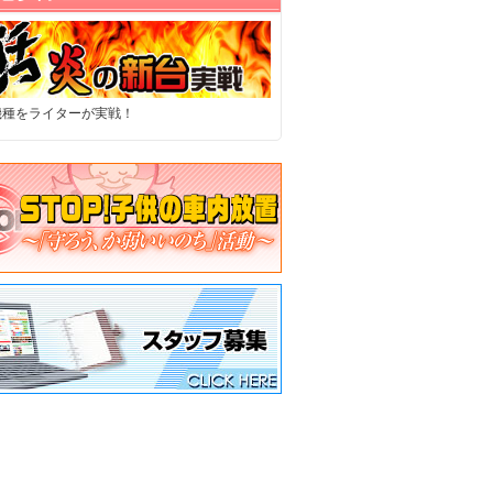
機種をライターが実戦！