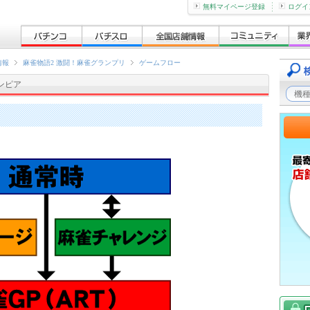
無料マイページ登録
ログイ
情報
麻雀物語2 激闘！麻雀グランプリ
ゲームフロー
ンピア