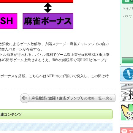
ケイナビ
パスワ
ム数消化によるゲーム数解除、夕陽ステージ・麻雀チャレンジでの自力
撃突入パターンが存在する。
トル抽選が行われる。バトル勝利でゲーム数上乗せor麻雀RUSH(上乗
は4G間毎ゲーム上乗せするうえ、50%の継続率で同RUSHがループす
雀ボーナスを搭載。こちらへはART中の白7揃いで突入し、この間は特
麻雀物語2 激闘！麻雀グランプリ
の攻略一覧へ戻る
 関連コンテンツ