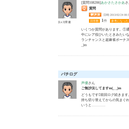
[質問108206]
あかさたさかあ
さ
質問
日時:2013/02/2
1
件
回答数
参考になった
[Lv.3]常連
いくつか質問があります。①
中にレア役ひいたときみたいな
ランチャンスと超麻雀ボーナス
_)m
パチログ
声優
さん
ご無沙汰してますm(_ _)m
どうもです前回ログ続きますよ
持ち切り替えてからの気まぐ
いうと…………