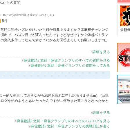
んからの質問
4 00:31:46(この質問の回答は締め切られました)
9
件
通常時に完全ハズレをひいたら何か特典ありますか？②麻雀チャレンジ
最新
演出で、ハズレ目でART入ったんですけどなぜですか？③超パトラン
の突入条件ってなんですか？わかる方回答よろしくお願いしますm(_ 
詳細を見る
麻雀物語2 激闘！麻雀グランプリのすべての質問を見る
麻雀物語2 激闘！麻雀グランプリの質問をしてみる
ー的な発言しておきながら結局お流れに申し訳ありませんm(_ _)m気
れログを始めようと思いたったんですが…何故また書こうと思ったかと
詳細を見る
麻雀物語2 激闘！麻雀グランプリのすべてのパチログを見る
麻雀物語2 激闘！麻雀グランプリの実戦日記を書く