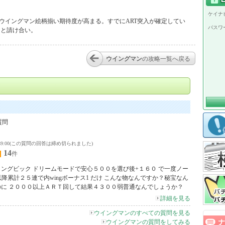
ケイナビ
ウイングマン絵柄揃い期待度が高まる。すでにART突入が確定してい
パスワ
こと請け合い。
ウイングマン
の攻略一覧へ戻る
質問
2 23:39:00(この質問の回答は締め切られました)
14
件
ングビック ドリームモードで安心５００を選び後+１６０ で一度ノー
以降累計２５連で内wingボーナス1 だけ こんな物なんですか？秘宝なん
に ２０００以上ＡＲＴ回して結果４３００弱普通なんでしょうか？
詳細を見る
ウイングマンのすべての質問を見る
ウイングマンの質問をしてみる