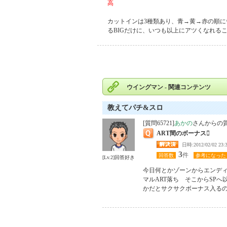
高
カットインは3種類あり、青→黄→赤の順に
るBIGだけに、いつも以上にアツくなれる
ウイングマン - 関連コンテンツ
教えてパチ&スロ
[質問65721]
あかの
さんからの
ART間のボーナス
日時:2012/02/0
3
件
回答数
参考になった
[Lv.2]回答好き
今日何とかゾーンからエンディ
マルART落ち　そこからSPへ
かだとサクサクボーナス入るの