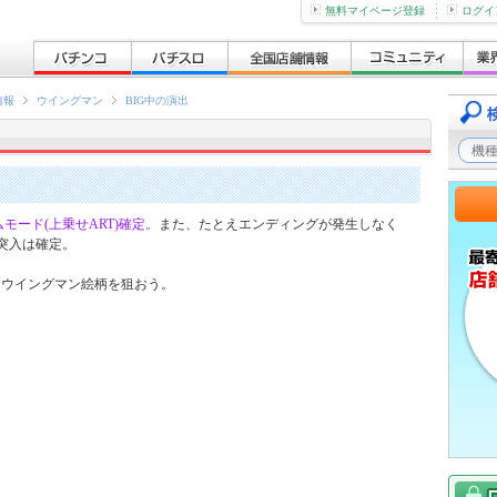
無料マイページ登録
ログイ
情報
ウイングマン
BIG中の演出
ード(上乗せART)確定。
また、たとえエンディングが発生しなく
)突入は確定。
にウイングマン絵柄を狙おう。