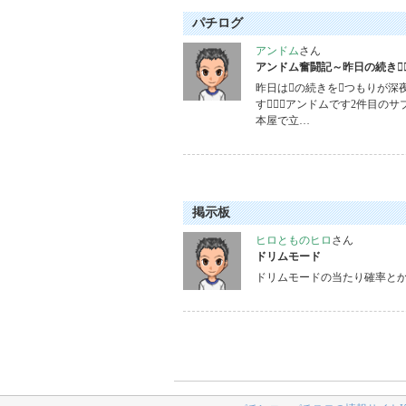
パチログ
アンドム
さん
アンドム奮闘記～昨日の続き
昨日はの続きをつもりが深
すアンドムです2件目のサ
本屋で立…
掲示板
ヒロとものヒロ
さん
ドリムモード
ドリムモードの当たり確率とか