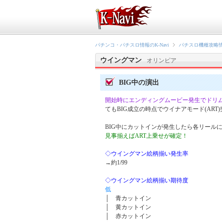
パチンコ・パチスロ情報のK-Navi
パチスロ機種攻略
ウイングマン
オリンピア
BIG中の演出
開始時にエンディングムービー発生でドリムモ
てもBIG成立の時点でウイナアモード(ART
BIG中にカットインが発生したら各リール
見事揃えばART上乗せが確定！
◇ウイングマン絵柄揃い発生率
→約1/99
◇ウイングマン絵柄揃い期待度
低
│ 青カットイン
│ 黄カットイン
│ 赤カットイン