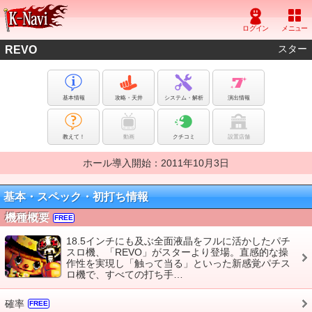
スター
REVO
基本情報
攻略・天井
システム・解析
演出情報
教えて！
動画
クチコミ
設置店舗
ホール導入開始：2011年10月3日
基本・スペック・初打ち情報
機種概要
FREE
18.5インチにも及ぶ全面液晶をフルに活かしたパチ
スロ機、「REVO」がスターより登場。直感的な操
作性を実現し「触って当る」といった新感覚パチス
ロ機で、すべての打ち手…
確率
FREE