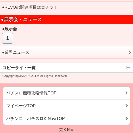
●REVOの関連項目はコチラ!!
●展示会・ニュース
●展示会
1
●業界ニュース
コピーライト一覧
Copyrights(C)STAR Co.,Ltd All Rights Reserved.
パチスロ機種攻略情報TOP
マイページTOP
パチンコ・パチスロK-NaviTOP
(C)K-Navi