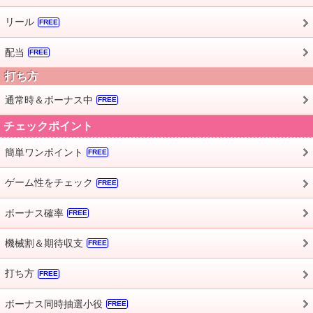
リール
FREE
配当
FREE
打ち方
通常時＆ボーナス中
FREE
チェックポイント
簡単ワンポイント
FREE
ゲーム性をチェック
FREE
ボーナス確率
FREE
機械割＆期待収支
FREE
打ち方
FREE
ボーナス同時抽選小役
FREE