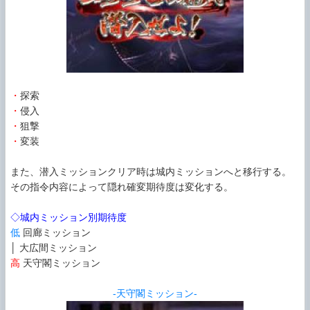
・
探索
・
侵入
・
狙撃
・
変装
また、潜入ミッションクリア時は城内ミッションへと移行する。
その指令内容によって隠れ確変期待度は変化する。
◇城内ミッション別期待度
低
回廊ミッション
│ 大広間ミッション
高
天守閣ミッション
-天守閣ミッション-