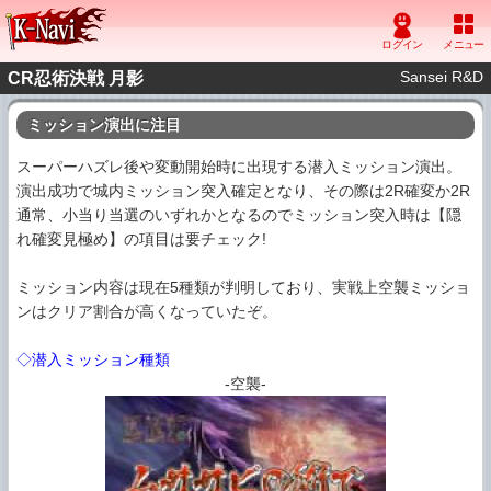
Sansei R&D
CR忍術決戦 月影
ミッション演出に注目
スーパーハズレ後や変動開始時に出現する潜入ミッション演出。
演出成功で城内ミッション突入確定となり、その際は2R確変か2R
通常、小当り当選のいずれかとなるのでミッション突入時は
【隠
れ確変見極め】の項目は要チェック!
ミッション内容は現在5種類が判明しており、実戦上空襲ミッショ
ンはクリア割合が高くなっていたぞ。
◇潜入ミッション種類
-空襲-