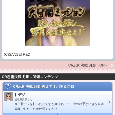
(C)SANSEI R&D
CR忍術決戦 月影 TOPへ
CR忍術決戦 月影 - 関連コンテンツ
CR忍術決戦 月影
教えて！パチ＆スロ
甘デジ
増殖系男子さん
今日甘デジを打ったんですが真決戦モード中の相手がいきなり猛
鬼魂でしたこれは仕様ですか？