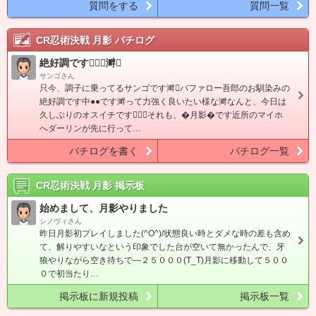
質問をする
質問一覧
CR忍術決戦 月影
パチログ
絶好調です！！溿
サンゴさん
只今、調子に乗ってるサンゴです溿バファロー吾郎のお馴染みの
絶好調です中●●です溿って力強く良いたい様な溿なんと、今日は
久しぶりのオスイチです！！それも、�月影�です近所のマイホ
へダーリンが先に行って…
パチログを書く
パチログ一覧
CR忍術決戦 月影
掲示板
始めまして、月影やりました
シノヴィさん
昨日月影初プレイしました(^O^)/状態良い時とダメな時の差も含め
て、解りやすいなという印象でした台が空いて無かったんで、牙
狼やりながら空き待ちで―２５０００(T_T)月影に移動して５００
０で初当たり…
掲示板に新規投稿
掲示板一覧