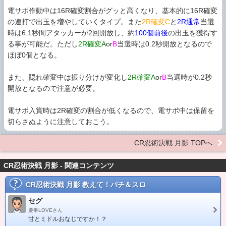
電サポ作動中は16R確変割合がグッと高くなり、基本的に16R確変
の連打で出玉を増やしていくタイプ。また
2R確変C
と
2R通常
当選
時は6.1秒間アタッカーが2回開放し、約
100個前後
の出玉を獲得す
る事が可能だ。ただし
2R確変A
or
B
当選時は0.2秒開放となるので
ほぼ0個となる。
また、隠れ確変中は振り分けが変化し
2R確変A
or
B
当選時が0.2秒
開放となるので注意が必要。
電サポ入賞時は2R確変の割合が低くなるので、電サポ中は保留を
切らさぬように注意しておこう。
CR忍術決戦 月影 TOPへ
CR忍術決戦 月影 - 関連コンテンツ
CR忍術決戦 月影
教えて！パチ＆スロ
セグ
慶事LOVEさん
甘とミドルおなじですか！？