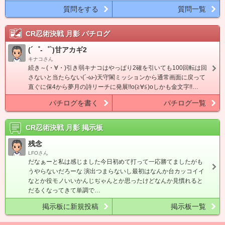
質問をする
質問一覧
CR忍術決戦 月影
パチログ
(´゜-゜`)甘アカギ2
キナコさん
続き～(・∀・)引き弱キナコはやっぱり2確を引いても100回転は回
さないと当たらない(´-ω-)天守閣ミッションから通常画面に戻って
直ぐに保4から夢月の詩リーチに発展!!o(≧∀≦)oしかも金文字!!…
パチログを書く
パチログ一覧
CR忍術決戦 月影
掲示板
残念
LFOさん
だなぁーと私は感じました今日初めて打って一応勝てましたがも
うやらないだろーな 演出つまらないし最初はなんか台カッコイイ
なとか役モノいいかんじぢゃんとか思ったけどなんか見慣れると
だるくなってきて単調で…
掲示板に新規投稿
掲示板一覧