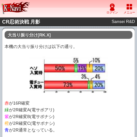
Sansei R&D
CR忍術決戦 月影
大当り振り分け[RK.X]
本機の大当り振り分けは以下の通り。
赤
が16R確変
緑
が2R確変A(電サポアリ)
紫
が2R確変B(電サポナシ)
橙
が2R確変C(電サポナシ)
青
が2R通常となっている。