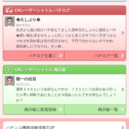
CRレーザーシャトル
パチログ
�久しぶり�
あかずさん
先月から負け続けパチ控えてました焏昨日久しぶりに彼氏とパチ
�買い物を済ませちょっと行こうかと近くのサブホ一万ずつもち
それぞれ別れ私は甘の石川さゆり、千円で分からないのでやめ。
彼氏探しにウロウロ。キン肉…
パチログを書く
パチログ一覧
CRレーザーシャトル
掲示板
朝一の出目
だげださん
通常２４６という出目なんですが、７３１という出目があり打っ
たら早い回転であたることが３回あったんですが何なんでしょう
か？
掲示板に新規投稿
掲示板一覧
パチンコ機種攻略情報TOP