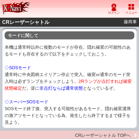
藤商事
CRレーザーシャトル
モードに関して
本機は通常時以外に複数のモードが存在。隠れ確変の可能性のあ
るモードも存在するので以下をチェックしておこう。
◇SOSモード
通常時に中央図柄エイリアン停止で突入。確変or通常のモード突
入時は必ずランプをチェックしよう。
2Rランプが点灯すれば確変
状態確定
だ。逆に
非点灯ならば通常状態
となっているぞ。
◇スーパーSOSモード
SOSモード終了後、突入する可能性があるモード。隠れ確変濃厚
の激アツモードとなっている為、発生したら終了するまで様子を
見よう。
CRレーザーシャトル TOPへ