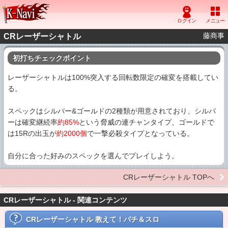
藤商事
CRレーザーシャトル
初打ちチェックポイント
レーザーシャトルは100%突入する回転数限定の確変を搭載してい
る。
スペックはシルバー&ゴールドの2種類が用意されており、シルバ
ーは確変継続率
約85%
という脅威の連チャンタイプ、ゴールドで
は15Rの出玉が
約2000個
で一撃必殺タイプとなっている。
自分に合った好みのスペックを選んでプレイしよう。
CRレーザーシャトル TOPへ
CRレーザーシャトル - 関連コンテンツ
CRレーザーシャトル
教えて！パチ＆スロ