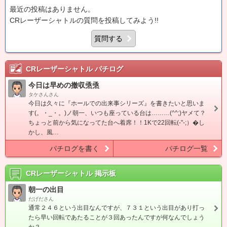
最近の投稿はありません。
CRレーザーシャトルの質問を投稿してみよう!!
質問する
CRレーザーシャトル
パチログ
今日は早めの撤収焏焏
タケさんさん
今日は久々に『ホールでの出来事シリーズ』を書きたいと思いま
す(。・_・。)ノ朝一、いつも座っている台は………(^^;)ヤメて？
ちょっと前から気になってた台へ着席！！1Kで22回転(-"-;）�し
かし、風…
パチログを書く
パチログ一覧
CRレーザーシャトル
掲示板
朝一の出目
だげださん
通常２４６という出目なんですが、７３１という出目があり打っ
たら早い回転であたることが３回あったんですが何なんでしょう