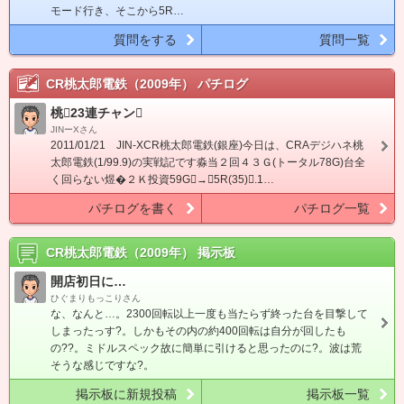
モード行き、そこから5R…
質問をする
質問一覧
CR桃太郎電鉄（2009年）
パチログ
桃23連チャン
JINーXさん
2011/01/21 JIN-XCR桃太郎電鉄(銀座)今日は、CRAデジハネ桃
太郎電鉄(1/99.9)の実戦記です淼当２回４３Ｇ(トータル78G)台全
く回らない煜�２Ｋ投資59G→5R(35).1…
パチログを書く
パチログ一覧
CR桃太郎電鉄（2009年）
掲示板
開店初日に…
ひぐまりもっこりさん
な、なんと…。2300回転以上一度も当たらず終った台を目撃して
しまったっす?。しかもその内の約400回転は自分が回したも
の??。ミドルスペック故に簡単に引けると思ったのに?。波は荒
そうな感じですな?。
掲示板に新規投稿
掲示板一覧