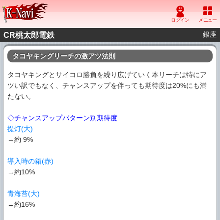
銀座
CR桃太郎電鉄
タコヤキングリーチの激アツ法則
タコヤキングとサイコロ勝負を繰り広げていく本リーチは特にア
ツい訳でもなく、チャンスアップを伴っても期待度は20%にも満
たない。
◇チャンスアップパターン別期待度
提灯(大)
→約 9%
導入時の箱(赤)
→約10%
青海苔(大)
→約16%