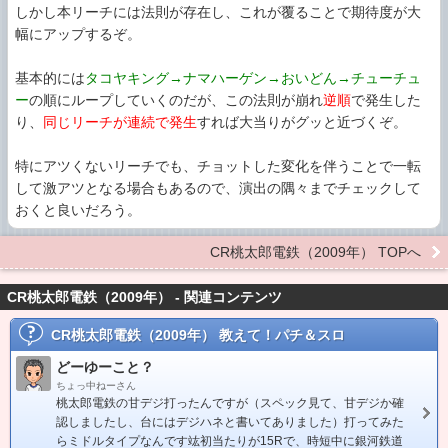
しかし本リーチには法則が存在し、これが覆ることで期待度が大
幅にアップするぞ。
基本的には
タコヤキング→ナマハーゲン→おいどん→チューチュ
ー
の順にループしていくのだが、この法則が崩れ
逆順
で発生した
り、
同じリーチが連続で発生
すれば大当りがグッと近づくぞ。
特にアツくないリーチでも、チョットした変化を伴うことで一転
して激アツとなる場合もあるので、演出の隅々までチェックして
おくと良いだろう。
CR桃太郎電鉄（2009年） TOPへ
CR桃太郎電鉄（2009年） - 関連コンテンツ
CR桃太郎電鉄（2009年）
教えて！パチ＆スロ
どーゆーこと？
ちょっ中ねーさん
桃太郎電鉄の甘デジ打ったんですが（スペック見て、甘デジか確
認しましたし、台にはデジハネと書いてありました）打ってみた
らミドルタイプなんです竑初当たりが15Rで、時短中に銀河鉄道