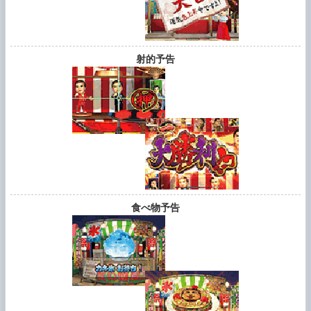
射的予告
食べ物予告