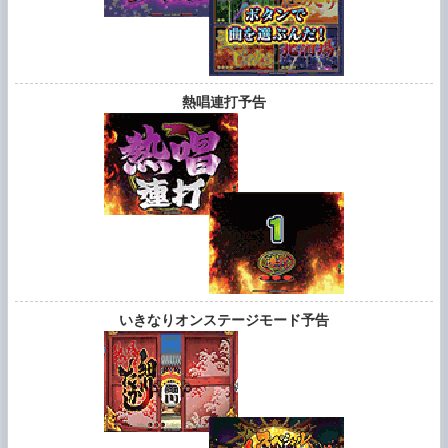
熱唱連打予告
いきなりオンステージモード予告