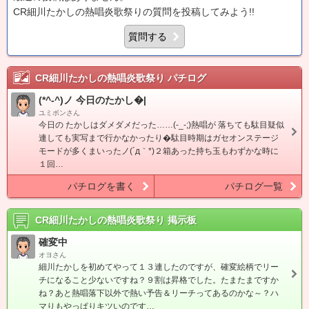
CR細川たかしの熱唱炎歌祭りの質問を投稿してみよう!!
質問する
CR細川たかしの熱唱炎歌祭り
パチログ
(*^-^)ノ 今日のたかし�|
ユミボンさん
今日の たかしはダメダメだった……(-_-;)熱唱が 落ちても駄目疑似
連しても実写まで行かなかったり�駄目時期はガセオンステージ
モードが多くまいったノ(´д｀*)２箱あった持ち玉もわずかな時に
１回…
パチログを書く
パチログ一覧
CR細川たかしの熱唱炎歌祭り
掲示板
確変中
オヨさん
細川たかしを初めてやって１３連したのですが、確変絵柄でリー
チになること少ないですね？９割は昇格でした。たまたまですか
ね？あと熱唱落下以外で熱い予告＆リーチってあるのかな～？ハ
マりもやっぱりキツいのです…