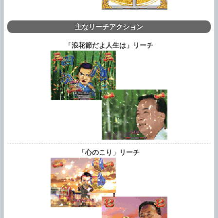
主なリーチアクション
「浪花節だよ人生は」リーチ
「心のこり」リーチ