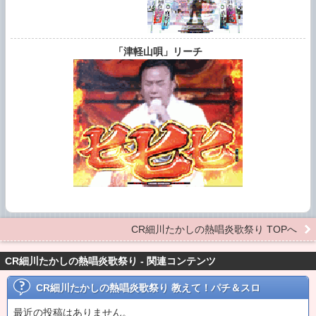
「津軽山唄」リーチ
CR細川たかしの熱唱炎歌祭り TOPへ
CR細川たかしの熱唱炎歌祭り - 関連コンテンツ
CR細川たかしの熱唱炎歌祭り
教えて！パチ＆スロ
最近の投稿はありません。