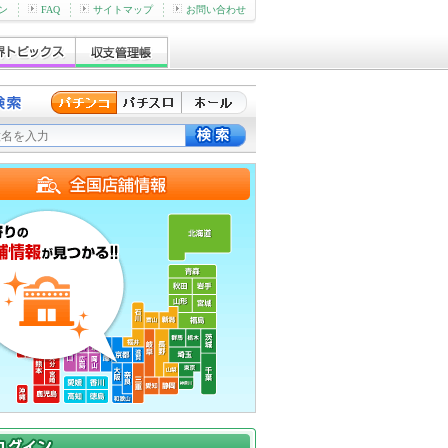
ン
FAQ
サイトマップ
お問い合わせ