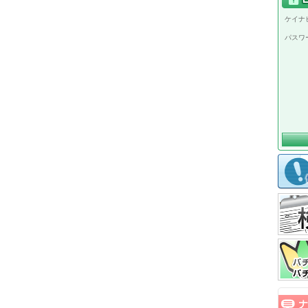
ケイナビ
パスワ