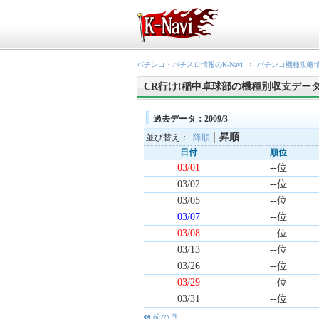
パチンコ・パチスロ情報のK-Navi
パチンコ機種攻略
CR行け!稲中卓球部の機種別収支デー
過去データ：2009/3
昇順
並び替え：
降順
日付
順位
03/01
--位
03/02
--位
03/05
--位
03/07
--位
03/08
--位
03/13
--位
03/26
--位
03/29
--位
03/31
--位
前の月