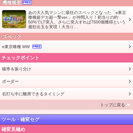
機種概要
FREE
あの大人気マシンに最狂のスペックとなった「e東京
喰種超デカ超一撃ver.」が仲間入り！初当りの約
50%でLT突入。さらに突入すれば7500個獲得という
最狂出玉を実現！大当り…
スペック
e東京喰種 MW
FREE
チェックポイント
確率＆振り分け
ボーダー
右打ち中に離席できるタイミング
トップに戻る
ツール・確変セグ
確変見極め