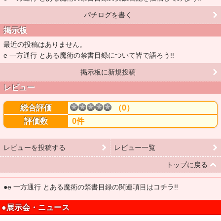
パチログを書く
掲示板
最近の投稿はありません。
e 一方通行 とある魔術の禁書目録について皆で語ろう!!
掲示板に新規投稿
レビュー
総合評価
（0）
評価数
0件
レビューを投稿する
レビュー一覧
トップに戻る
●e 一方通行 とある魔術の禁書目録の関連項目はコチラ!!
●展示会・ニュース