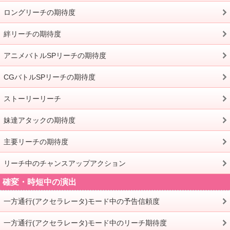
ロングリーチの期待度
絆リーチの期待度
アニメバトルSPリーチの期待度
CGバトルSPリーチの期待度
ストーリーリーチ
妹達アタックの期待度
主要リーチの期待度
リーチ中のチャンスアップアクション
確変・時短中の演出
一方通行(アクセラレータ)モード中の予告信頼度
一方通行(アクセラレータ)モード中のリーチ期待度