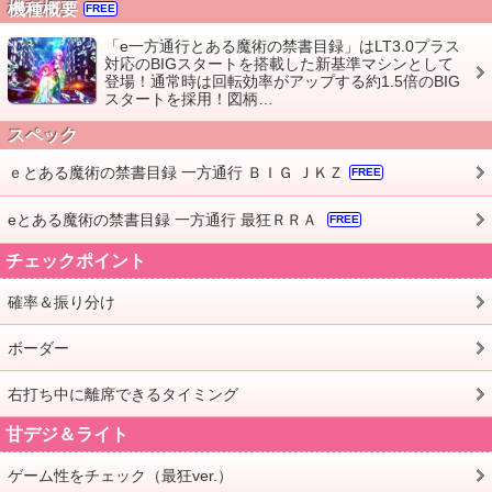
機種概要
FREE
「e一方通行とある魔術の禁書目録」はLT3.0プラス
対応のBIGスタートを搭載した新基準マシンとして
登場！通常時は回転効率がアップする約1.5倍のBIG
スタートを採用！図柄…
スペック
ｅとある魔術の禁書目録 一方通行 ＢＩＧ ＪＫＺ
FREE
eとある魔術の禁書目録 一方通行 最狂ＲＲＡ
FREE
チェックポイント
確率＆振り分け
ボーダー
右打ち中に離席できるタイミング
甘デジ＆ライト
ゲーム性をチェック（最狂ver.）