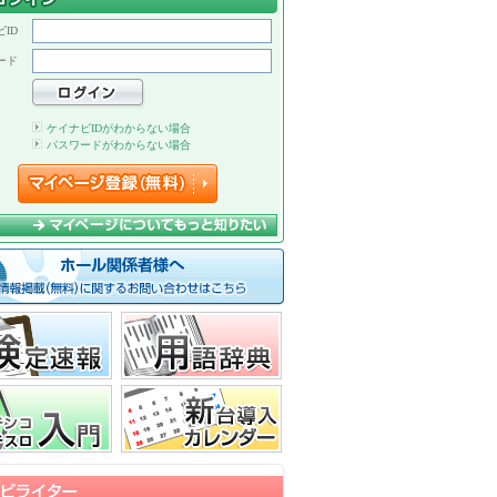
ID
ード
ケイナビIDがわからない場合
パスワードがわからない場合