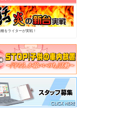
機種をライターが実戦！