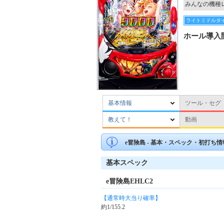
みんなの機種
ライトミドルタ
ホール導入
基本情報
ツール・セグ
教えて！
動画
e冒険島 - 基本・スペック・初打ち情
基本スペック
e冒険島EHLC2
【通常時大当り確率】
約1/155.2