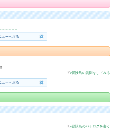
ニューへ戻る
。
!
e冒険島の質問をしてみる
ニューへ戻る
e冒険島のパチログを書く