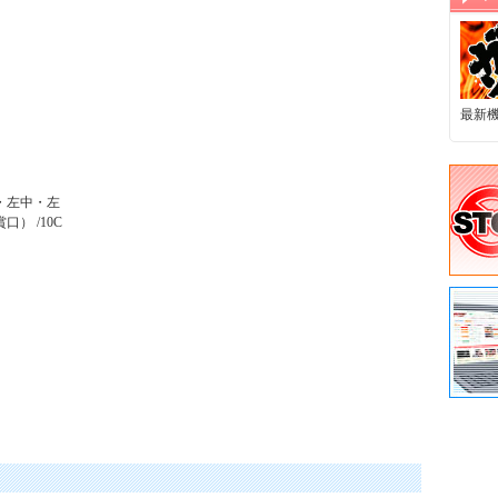
最新
・左中・左
） /10C