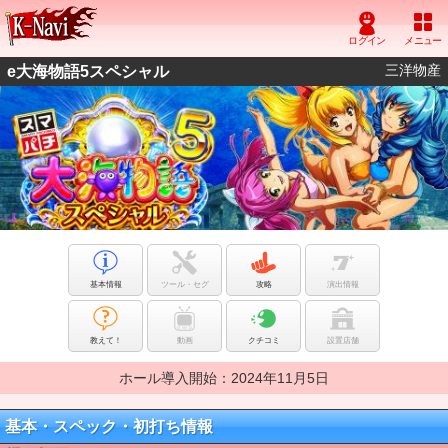
三洋物産
e大海物語5スペシャル
基本情報
ツール・セグ
攻略
演出情報
教えて！
動画
クチコミ
設置店舗
ホール導入開始：2024年11月5日
基本・スペック・初打ち情報