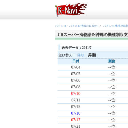
パチンコ・パチスロ情報のK-Navi
パチンコ機種攻略
CRスーパー海物語IN沖縄の機種別収
過去データ：2011/7
昇順
並び替え：
降順
日付
順位
07/04
--位
07/05
--位
07/06
--位
07/08
--位
07/10
--位
07/11
--位
07/15
--位
07/16
--位
07/17
--位
07/21
--位