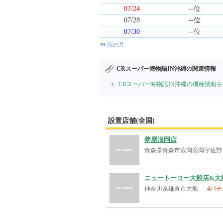
07/24
--位
07/28
--位
07/30
--位
前の月
CRスーパー海物語IN沖縄の関連情報
CRスーパー海物語IN沖縄の機種情報
設置店舗(全国)
夢屋浪岡店
青森県青森市浪岡浪岡字佐野
ニュートーヨー大船店&大
神奈川県鎌倉市大船
4パチ