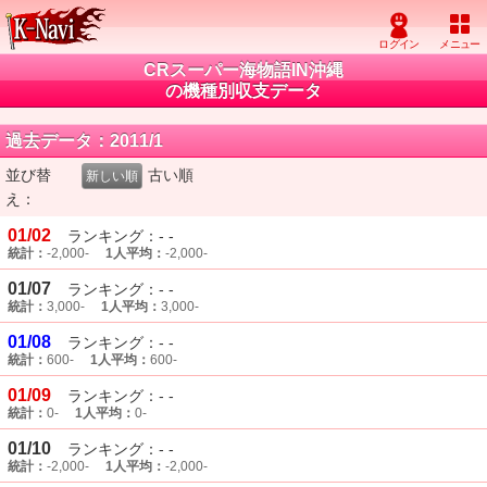
CRスーパー海物語IN沖縄
の機種別収支データ
過去データ：2011/1
並び替
古い順
新しい順
え：
01/02
ランキング：- -
統計：
-2,000-
1人平均：
-2,000-
01/07
ランキング：- -
統計：
3,000-
1人平均：
3,000-
01/08
ランキング：- -
統計：
600-
1人平均：
600-
01/09
ランキング：- -
統計：
0-
1人平均：
0-
01/10
ランキング：- -
統計：
-2,000-
1人平均：
-2,000-