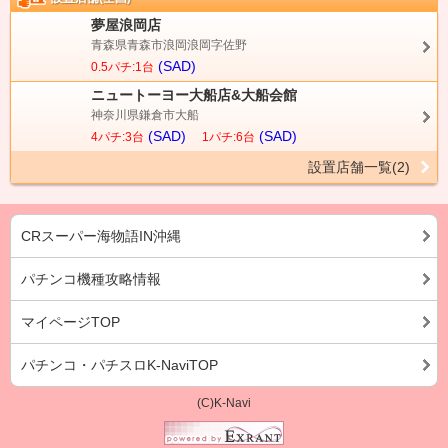
夢屋浪岡店
青森県青森市浪岡浪岡字佐野
(SAD)
0.5パチ:1台
ニュートーヨー大船店&大船会館
神奈川県鎌倉市大船
(SAD)
(SAD)
4パチ:3台
1パチ:6台
設置店舗一覧(2)
CRスーパー海物語IN沖縄
パチンコ機種攻略情報
マイページTOP
パチンコ・パチスロK-NaviTOP
(C)K-Navi