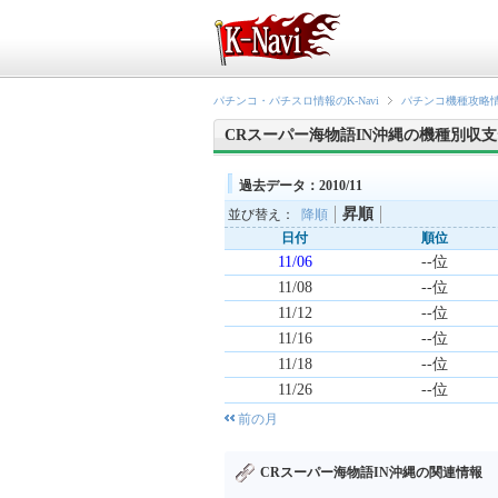
パチンコ・パチスロ情報のK-Navi
パチンコ機種攻略
CRスーパー海物語IN沖縄の機種別収
過去データ：2010/11
昇順
並び替え：
降順
日付
順位
11/06
--位
11/08
--位
11/12
--位
11/16
--位
11/18
--位
11/26
--位
前の月
CRスーパー海物語IN沖縄の関連情報