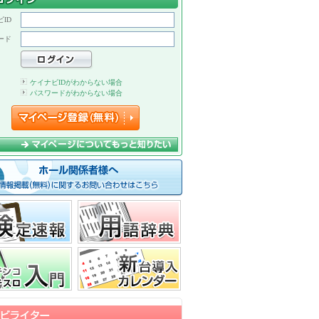
ID
ード
ケイナビIDがわからない場合
パスワードがわからない場合