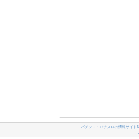
パチンコ・パチスロの情報サイトK-N