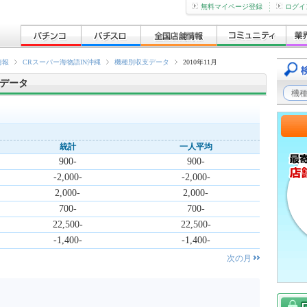
無料マイページ登録
ログイ
情報
CRスーパー海物語IN沖縄
機種別収支データ
2010年11月
支データ
統計
一人平均
900-
900-
-2,000-
-2,000-
2,000-
2,000-
700-
700-
22,500-
22,500-
-1,400-
-1,400-
次の月