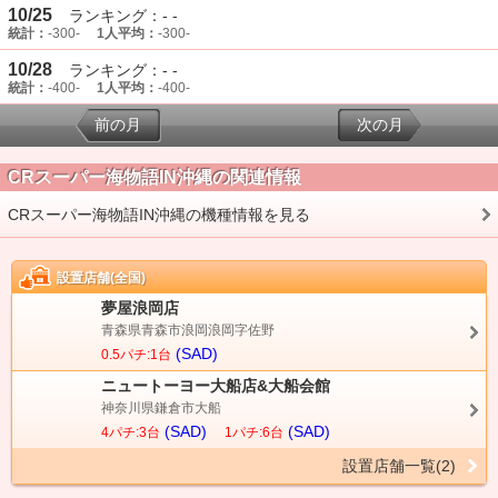
10/25
ランキング：- -
統計：
-300-
1人平均：
-300-
10/28
ランキング：- -
統計：
-400-
1人平均：
-400-
前の月
次の月
CRスーパー海物語IN沖縄の関連情報
CRスーパー海物語IN沖縄の機種情報を見る
設置店舗(全国)
夢屋浪岡店
青森県青森市浪岡浪岡字佐野
(SAD)
0.5パチ:1台
ニュートーヨー大船店&大船会館
神奈川県鎌倉市大船
(SAD)
(SAD)
4パチ:3台
1パチ:6台
設置店舗一覧(2)