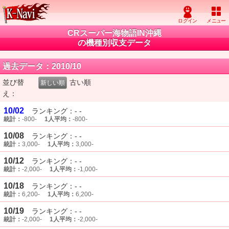
CRスーパー海物語IN沖縄
の機種別収支データ
過去データ：2010/10
並び替
古い順
新しい順
え：
10/02
ランキング：- -
統計：
-800-
1人平均：
-800-
10/08
ランキング：- -
統計：
3,000-
1人平均：
3,000-
10/12
ランキング：- -
統計：
-2,000-
1人平均：
-1,000-
10/18
ランキング：- -
統計：
6,200-
1人平均：
6,200-
10/19
ランキング：- -
統計：
-2,000-
1人平均：
-2,000-