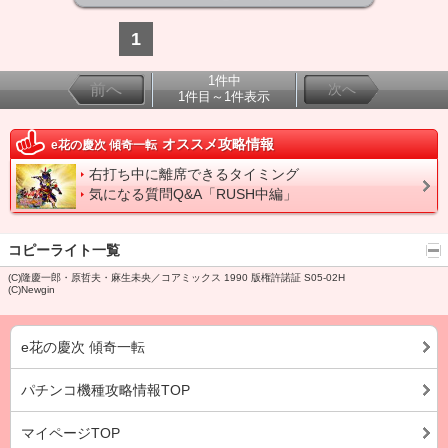
1
1件中
前へ
次へ
1件目～1件表示
オススメ攻略情報
e花の慶次 傾奇一転
右打ち中に離席できるタイミング
気になる質問Q&A「RUSH中編」
コピーライト一覧
(C)隆慶一郎・原哲夫・麻生未央／コアミックス 1990 版権許諾証 S05-02H
(C)Newgin
e花の慶次 傾奇一転
パチンコ機種攻略情報TOP
マイページTOP