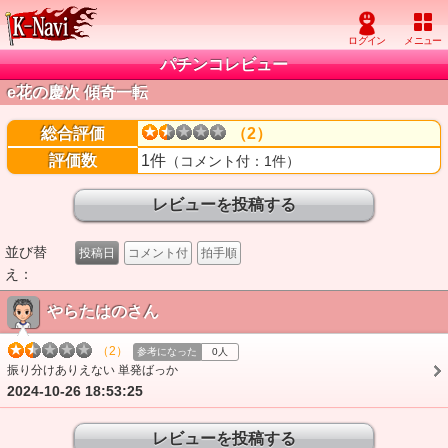
パチンコレビュー
e花の慶次 傾奇一転
総合評価
（2）
評価数
1件
（コメント付：1件）
並び替
投稿日
コメント付
拍手順
え：
やらたはのさん
（2）
参考になった
0人
振り分けありえない 単発ばっか
2024-10-26 18:53:25