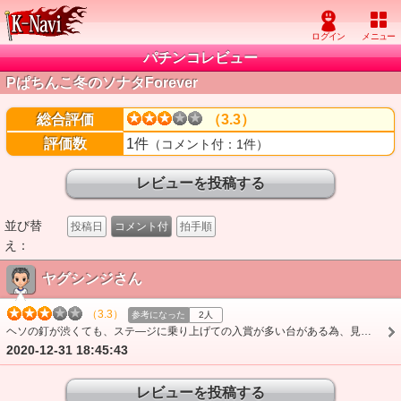
パチンコレビュー
Pぱちんこ冬のソナタForever
総合評価
（3.3）
評価数
1件
（コメント付：1件）
並び替
投稿日
コメント付
拍手順
え：
ヤグシンジさん
（3.3）
参考になった
2人
ヘソの釘が渋くても、ステ―ジに乗り上げての入賞が多い台がある為、見た目で判断せず、試し打ちで回転数を把握すれば良いと思います。15だと思ったのが19までまわりました…
2020-12-31 18:45:43