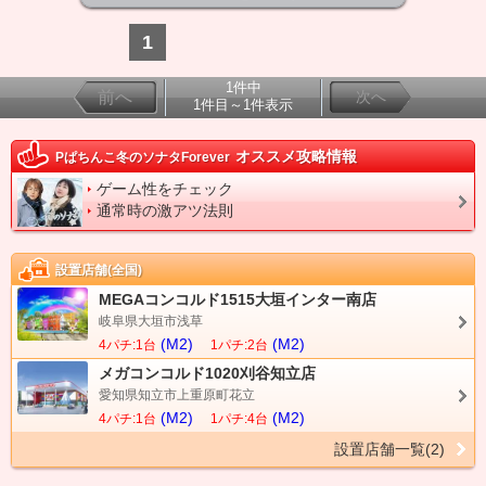
1
1件中
前へ
次へ
1件目～1件表示
オススメ攻略情報
Pぱちんこ冬のソナタForever
ゲーム性をチェック
通常時の激アツ法則
設置店舗(全国)
MEGAコンコルド1515大垣インター南店
岐阜県大垣市浅草
(M2)
(M2)
4パチ:1台
1パチ:2台
メガコンコルド1020刈谷知立店
愛知県知立市上重原町花立
(M2)
(M2)
4パチ:1台
1パチ:4台
設置店舗一覧(2)