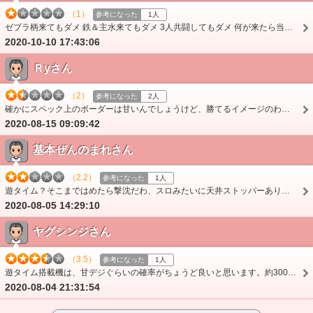
（1）
参考になった
1人
ゼブラ柄来てもダメ 鉄＆主水来てもダメ 3人共闘してもダメ 何が来たら当たるんだ？
2020-10-10 17:43:06
Ｒyさん
（2）
参考になった
2人
確かにスペック上のボーダーは甘いんでしょうけど、勝てるイメージのわかない台ですね。このサイトの総収支が物語っていると思いますが。 左右の釘が本当に嫌いです。
2020-08-15 09:09:42
基本ぜんのまれさん
（2.2）
参考になった
1人
遊タイム？そこまではめたら撃沈だわ、スロみたいに天井ストッパーありそう。250で仕置きボ引いたら発狂もの。相変わらずのエア待ち。40じゃ引き戻しはほぼ不可能。
2020-08-05 14:29:10
ヤグシンジさん
（3.5）
参考になった
1人
遊タイム搭載機は、甘デジぐらいの確率がちょうど良いと思います。約300なら何とか我慢でき、遊タイムで確変突入が高確率で期待できます。なのでスペックは◎。 普段ミド…
2020-08-04 21:31:54