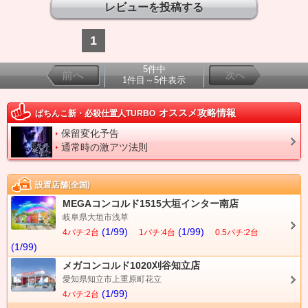
1
5件中
前へ
次へ
1件目～5件表示
オススメ攻略情報
ぱちんこ新・必殺仕置人TURBO
保留変化予告
通常時の激アツ法則
設置店舗(全国)
MEGAコンコルド1515大垣インター南店
岐阜県大垣市浅草
(1/99)
(1/99)
4パチ:2台
1パチ:4台
0.5パチ:2台
(1/99)
メガコンコルド1020刈谷知立店
愛知県知立市上重原町花立
(1/99)
4パチ:2台