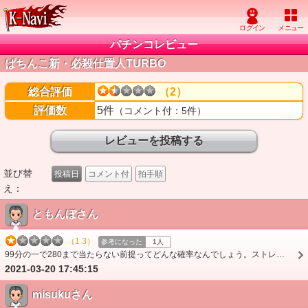
パチンコレビュー
ぱちんこ新・必殺仕置人TURBO
総合評価
（2）
評価数
5件
（コメント付：5件）
並び替
投稿日
コメント付
拍手順
え：
ともんぼさん
（1.3）
参考になった
1人
99分の一で280まで当たらない前提ってどんな確率なんでしょう。ストレートで遊タイムいきました
2021-03-20 17:45:15
misukuさん